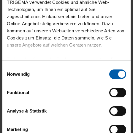
TRIGEMA verwendet Cookies und ähnliche Web-
5
Technologien, um Ihnen ein optimal auf Sie
Gute qualität und gute versrbeitung
zugeschnittenes Einkaufserlebnis bieten und unser
Online-Angebot stetig verbessern zu können. Dazu
kommen auf unseren Webseiten verschiedene Arten von
Cookies zum Einsatz, die Daten sammeln, wie Sie
unsere Angebote auf welchen Geräten nutzen.
18.06.2026
5
Technisch erforderliche Cookies sind eine notwendige
Voraussetzung zur Nutzung unserer Webpräsenz, um
Einwilligungsauswahl
Top Qualität sitzt gut wird in Deutschland
grundlegende Funktionen wie etwa zur Auswahl und
Notwendig
hergestellt und Biobaumwolle Mega tolles
Darstellung unserer Produkte, zum Befüllen des
Warenkorbs oder zum Abschluss des Kaufs zu
Produkt. Vielen Dank dafür
Funktional
gewährleisten.
Für die Darstellung personalisierter Angebote, Anzeigen
Analyse & Statistik
und Inhalte aufgrund Ihres Nutzerverhaltens und Ihres
17.06.2026
Profils sowie für Marketing-, Statistik- und Tracking-
Marketing
Zwecke zur Analyse und Optimierung unserer
5