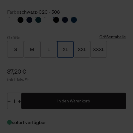
Farbe
schwarz-C2C - 508
Größentabelle
Größe
S
M
L
XL
XXL
XXXL
37,20 €
inkl. MwSt.
In den Warenkorb
sofort verfügbar