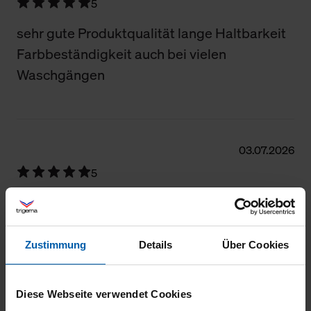
5
sehr gute Produktqualität lange Haltbarkeit
Farbbeständigkeit auch bei vielen
Waschgängen
03.07.2026
5
Guter Schnitt, gute Passform, bleibt auch
nach vielem Waschen stabil.
Zustimmung
Details
Über Cookies
Diese Webseite verwendet Cookies
30.06.2026