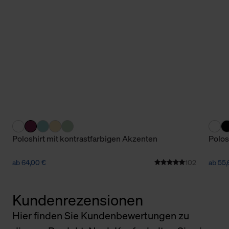
Poloshirt mit kontrastfarbigen Akzenten
Polos
ab 64,00 €
102
ab 55,
Kundenrezensionen
Hier finden Sie Kundenbewertungen zu