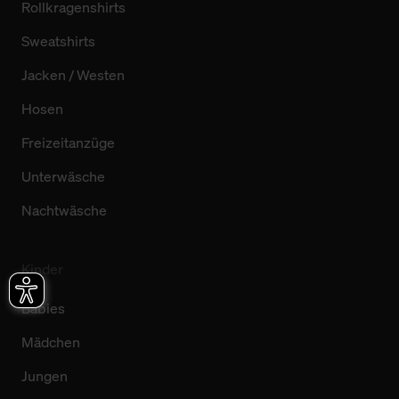
Rollkragenshirts
Sweatshirts
Jacken / Westen
Hosen
Freizeitanzüge
Unterwäsche
Nachtwäsche
Kinder
Babies
Mädchen
Jungen