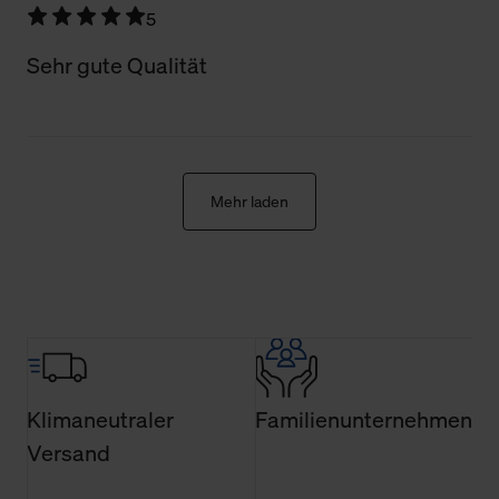
allgemeine Informationen über Cookies einsehen. Über
5
den Menüpunkt „Datenschutzeinstellungen“ können Sie
jederzeit Ihre Einwilligungserklärung anpassen. Ihre
Sehr gute Qualität
Einwilligung ist grundsätzlich freiwillig, für die Nutzung
der Webseite nicht erforderlich und kann jederzeit mit
Wirkung für die Zukunft widerrufen. Der Widerruf der
Einwilligung hat jedoch keine Auswirkung auf die
bisherigen Einstellungen und die damit verbundene
Mehr laden
Verwendung der Cookies sowie die bis zum Zeitpunkt der
Änderung gesammelten Daten.
Weitere Informationen über Cookies und Web-
Technologien sowie die Nutzung Ihrer persönlichen Daten
finden Sie in unserer Datenschutzerklärung.
Klimaneutraler
Familienunternehmen
Versand