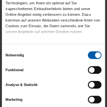
Technologien, um Ihnen ein optimal auf Sie
Filter zurücksetzen
zugeschnittenes Einkaufserlebnis bieten und unser
Online-Angebot stetig verbessern zu können. Dazu
24.06.2026
kommen auf unseren Webseiten verschiedene Arten von
Cookies zum Einsatz, die Daten sammeln, wie Sie
4
unsere Angebote auf welchen Geräten nutzen.
habe das produkt neu erworben, noch nicht
Technisch erforderliche Cookies sind eine notwendige
getragen
Voraussetzung zur Nutzung unserer Webpräsenz, um
Einwilligungsauswahl
grundlegende Funktionen wie etwa zur Auswahl und
Notwendig
Darstellung unserer Produkte, zum Befüllen des
Warenkorbs oder zum Abschluss des Kaufs zu
Funktional
03.06.2026
gewährleisten.
5
Für die Darstellung personalisierter Angebote, Anzeigen
Analyse & Statistik
gute Qualität gute Passform schnelle
und Inhalte aufgrund Ihres Nutzerverhaltens und Ihres
Profils sowie für Marketing-, Statistik- und Tracking-
Lieferung bin sehr zufrieden
Marketing
Zwecke zur Analyse und Optimierung unserer
Webpräsenz speichern wir personenbezogene