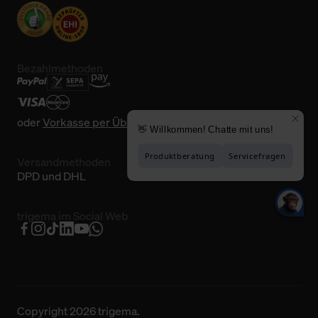
Bezahlmethoden
oder
Vorkasse per Überweisung
Versandmethoden
DPD und DHL
trigema im Social Web
Copyright 2026 trigema.