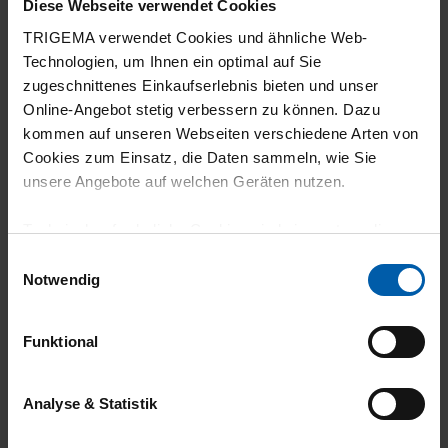
Diese Webseite verwendet Cookies
5
TRIGEMA verwendet Cookies und ähnliche Web-
Sehr gute Qualität und Passform
Technologien, um Ihnen ein optimal auf Sie
zugeschnittenes Einkaufserlebnis bieten und unser
Online-Angebot stetig verbessern zu können. Dazu
kommen auf unseren Webseiten verschiedene Arten von
Cookies zum Einsatz, die Daten sammeln, wie Sie
14.07.2026
unsere Angebote auf welchen Geräten nutzen.
5
Technisch erforderliche Cookies sind eine notwendige
Zu klein.
Voraussetzung zur Nutzung unserer Webpräsenz, um
Einwilligungsauswahl
grundlegende Funktionen wie etwa zur Auswahl und
Notwendig
Darstellung unserer Produkte, zum Befüllen des
Warenkorbs oder zum Abschluss des Kaufs zu
Funktional
14.07.2026
gewährleisten.
5
Für die Darstellung personalisierter Angebote, Anzeigen
Analyse & Statistik
super Qualität, angenehm zu tragen. Ich
und Inhalte aufgrund Ihres Nutzerverhaltens und Ihres
Profils sowie für Marketing-, Statistik- und Tracking-