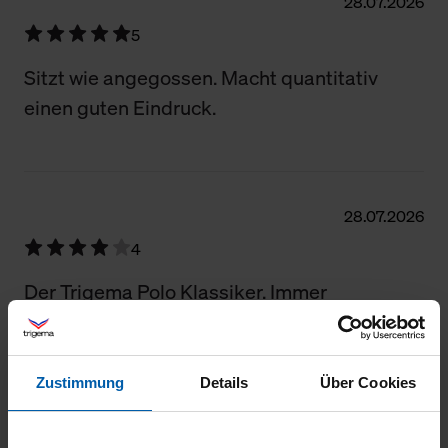
28.07.2026
5
Sitzt wie angegossen. Macht quantitativ
einen guten Eindruck.
28.07.2026
4
Der Trigema Polo Klassiker. Immer
verlässlich schön und bequem
Zustimmung
Details
Über Cookies
28.07.2026