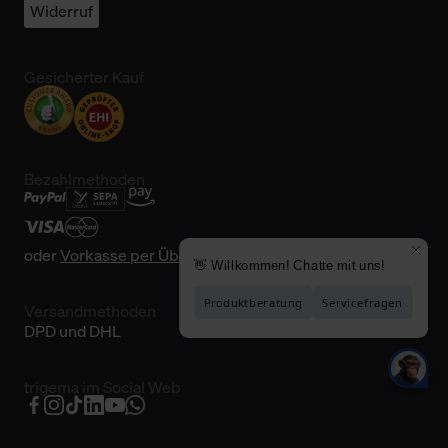
Widerruf
Gesicherter Kauf
Bezahlmethoden
oder
Vorkasse per Überweisung
Versandmethoden
DPD und DHL
trigema im Social Web