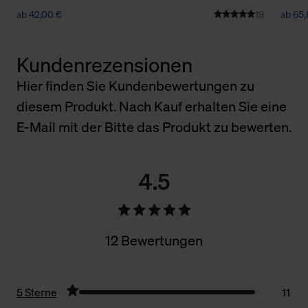
ab 42,00 €
19
ab 65,
Kundenrezensionen
Hier finden Sie Kundenbewertungen zu
diesem Produkt. Nach Kauf erhalten Sie eine
E-Mail mit der Bitte das Produkt zu bewerten.
4.5
12 Bewertungen
5 Sterne
11