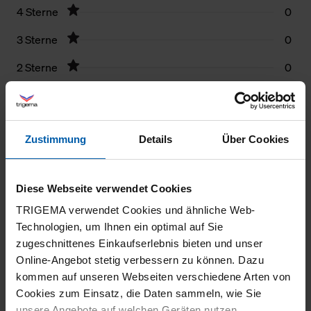
4 Sterne
0
3 Sterne
0
2 Sterne
0
1 Stern
1
Filter zurücksetzen
Zustimmung
Details
Über Cookies
30.07.2026
5
Diese Webseite verwendet Cookies
TRIGEMA verwendet Cookies und ähnliche Web-
Passt und hält hoffentlich auch ewig wie die
Technologien, um Ihnen ein optimal auf Sie
anderen Produkte.
zugeschnittenes Einkaufserlebnis bieten und unser
Online-Angebot stetig verbessern zu können. Dazu
kommen auf unseren Webseiten verschiedene Arten von
Cookies zum Einsatz, die Daten sammeln, wie Sie
unsere Angebote auf welchen Geräten nutzen.