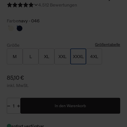
4.5
12 Bewertungen
Farbe
navy - 046
Größentabelle
Größe
M
L
XL
XXL
XXXL
4XL
85,10 €
inkl. MwSt.
In den Warenkorb
sofort verfügbar