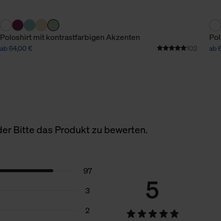
Poloshirt mit kontrastfarbigen Akzenten
Pol
ab 64,00 €
102
ab 
er Bitte das Produkt zu bewerten.
97
5
3
2