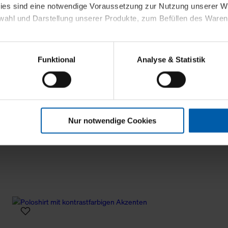
kies sind eine notwendige Voraussetzung zur Nutzung unserer
wahl und Darstellung unserer Produkte, zum Befüllen des Ware
sierter Angebote, Anzeigen und Inhalte aufgrund Ihres Nutzerverh
Funktional
Analyse & Statistik
stik- und Tracking-Zwecke zur Analyse und Optimierung unserer 
en. Diese übermitteln wir in anonymisierter Form an Dritte wie
 auch außerhalb unserer Webseiten ausgewählte Werbung anzeig
n", damit wir alle Cookies und Web-Technologien für Ihr personal
Nur notwendige Cookies
eweiligen Schaltflächen können Sie die Arten der Cookies selbst 
es mit einem Klick auf „Auswahl erlauben“ bestätigen. Fall Sie
wir lediglich die erwähnten technisch erforderlichen Cookies.
ahren Sie weiterführende Informationen über die jeweiligen Cooki
 Cookies“ können Sie allgemeine Informationen über Cookies 
llungen“ können Sie jederzeit Ihre Einwilligungserklärung anpass
die Nutzung der Webseite nicht erforderlich und kann jederzeit mit
Einwilligung hat jedoch keine Auswirkung auf die bisherigen Eins