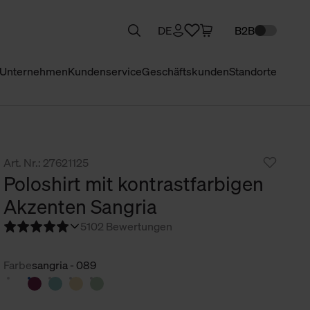
DE
B2B
Unternehmen
Kundenservice
Geschäftskunden
Standorte
Art. Nr.: 27621125
Poloshirt mit kontrastfarbigen
Akzenten Sangria
5
102 Bewertungen
Farbe
sangria - 089