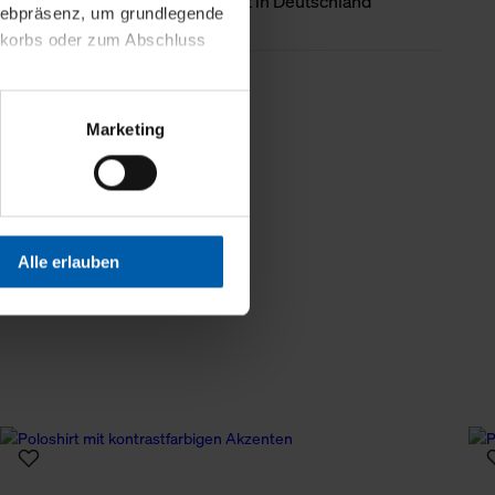
Ursprungsland
Hergestellt in Deutschland
 Webpräsenz, um grundlegende
nkorbs oder zum Abschluss
Weniger Details
altens und Ihres Profils
Marketing
Webpräsenz speichern wir
 etwa unsere
en zu können.
isiertes Einkaufserlebnis
Alle erlauben
festlegen, die Sie erlauben
 nur die notwendigen Cookies
es und ihren
einsehen. Über den
en. Ihre Einwilligung ist
 Wirkung für die Zukunft
tellungen und die damit