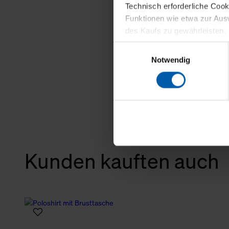
Technisch erforderliche Coo
Funktionen wie etwa zur Aus
des Kaufs zu gewährleisten.
Einwilligungsauswahl
Für die Darstellung personali
Notwendig
sowie für Marketing-, Stati
personenbezogene Information
Marketingpartner, um Ihnen
Klicken Sie auf "Alle erlaube
verwenden dürfen. Über die j
oder ablehnen möchten und di
Kunden kauften auch
erlauben möchten, verwenden 
Über den Reiter „Details“ erf
Verwendungszweck. Bei „Über
Menüpunkt „Datenschutzeinste
grundsätzlich freiwillig, für 
widerrufen. Der Widerruf der 