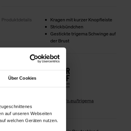
Produktdetails
Kragen mit kurzer Knopfleiste
Strickbündchen
Gestickte trigema Schwinge auf
der Brust
Nachhaltigkeit
Über Cookies
www.gk-info.eu/trigema
zugeschnittenes
en auf unseren Webseiten
auf welchen Geräten nutzen.