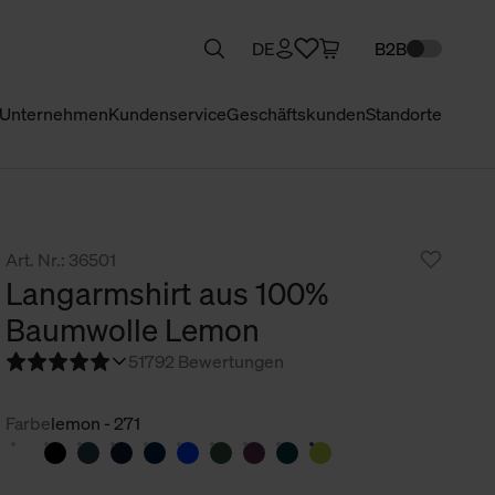
DE
B2B
Unternehmen
Kundenservice
Geschäftskunden
Standorte
Art. Nr.: 36501
Langarmshirt aus 100%
Baumwolle Lemon
5
1792 Bewertungen
Farbe
lemon - 271