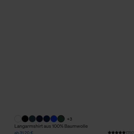
verbundene Verwendung der 
Weitere Informationen über C
unserer Datenschutzerklärun
+3
Langarmshirt aus 100% Baumwolle
ab 31,20 €
1792