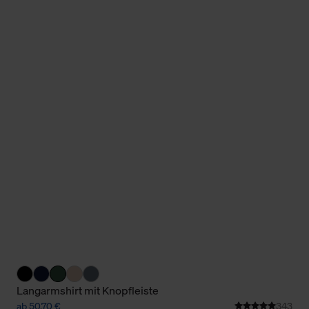
Cookies sowie die bis zum Zeitpunkt der Änderung gesammelte
ookies und Web-Technologien sowie die Nutzung Ihrer persönlic
g.
Langarmshirt mit Knopfleiste
ab 50,70 €
343