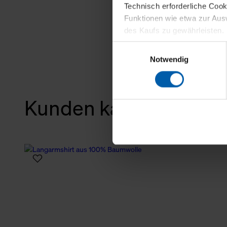
Technisch erforderliche Coo
Funktionen wie etwa zur Aus
des Kaufs zu gewährleisten.
Einwilligungsauswahl
Für die Darstellung personali
Notwendig
sowie für Marketing-, Stati
personenbezogene Information
Marketingpartner, um Ihnen
Kunden kauften auch
Klicken Sie auf "Alle erlaube
verwenden dürfen. Über die j
oder ablehnen möchten und di
erlauben möchten, verwenden 
Über den Reiter „Details“ erf
Verwendungszweck. Bei „Über
Menüpunkt „Datenschutzeinste
grundsätzlich freiwillig, für 
widerrufen. Der Widerruf der 