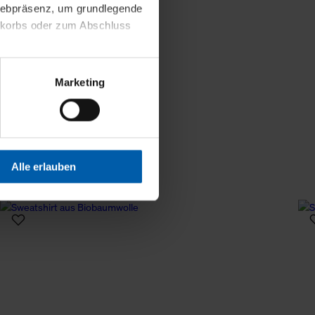
 Webpräsenz, um grundlegende
nkorbs oder zum Abschluss
altens und Ihres Profils
Marketing
Webpräsenz speichern wir
 etwa unsere
en zu können.
isiertes Einkaufserlebnis
Alle erlauben
festlegen, die Sie erlauben
 nur die notwendigen Cookies
es und ihren
einsehen. Über den
en. Ihre Einwilligung ist
 Wirkung für die Zukunft
tellungen und die damit