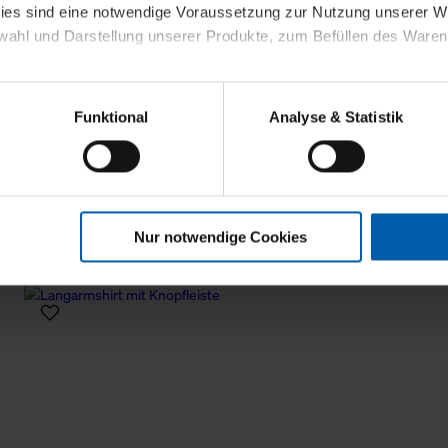
kies sind eine notwendige Voraussetzung zur Nutzung unserer
wahl und Darstellung unserer Produkte, zum Befüllen des Ware
sierter Angebote, Anzeigen und Inhalte aufgrund Ihres Nutzerverh
Funktional
Analyse & Statistik
stik- und Tracking-Zwecke zur Analyse und Optimierung unserer 
en. Diese übermitteln wir in anonymisierter Form an Dritte wie
 auch außerhalb unserer Webseiten ausgewählte Werbung anzeig
n", damit wir alle Cookies und Web-Technologien für Ihr personal
Nur notwendige Cookies
eweiligen Schaltflächen können Sie die Arten der Cookies selbst 
es mit einem Klick auf „Auswahl erlauben“ bestätigen. Fall Sie
wir lediglich die erwähnten technisch erforderlichen Cookies.
ahren Sie weiterführende Informationen über die jeweiligen Cooki
 Cookies“ können Sie allgemeine Informationen über Cookies 
llungen“ können Sie jederzeit Ihre Einwilligungserklärung anpass
die Nutzung der Webseite nicht erforderlich und kann jederzeit mit
Einwilligung hat jedoch keine Auswirkung auf die bisherigen Eins