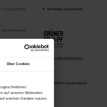
Produktdetails
Rundhals-Ausschnitt
Nachhaltigkeit
www.gk-info.eu/trigema
Über Cookies
Ursprungsland
Hergestellt in Deutschland
zugeschnittenes
en auf unseren Webseiten
auf welchen Geräten nutzen.
Weniger Details