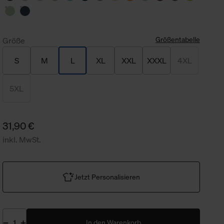
Größentabelle
Größe
S
M
L
XL
XXL
XXXL
4XL
5XL
31,90 €
inkl. MwSt.
Jetzt Personalisieren
In den Warenkorb