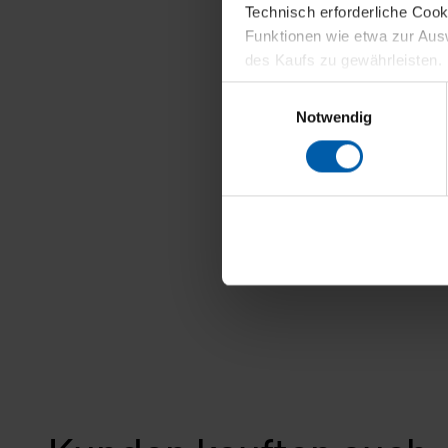
Technisch erforderliche Coo
Funktionen wie etwa zur Aus
des Kaufs zu gewährleisten.
Einwilligungsauswahl
Für die Darstellung personali
Notwendig
sowie für Marketing-, Stati
personenbezogene Information
Marketingpartner, um Ihnen
Klicken Sie auf "Alle erlaube
verwenden dürfen. Über die j
oder ablehnen möchten und di
erlauben möchten, verwenden 
Über den Reiter „Details“ erf
Verwendungszweck. Bei „Über
Menüpunkt „Datenschutzeinste
grundsätzlich freiwillig, für 
widerrufen. Der Widerruf der 