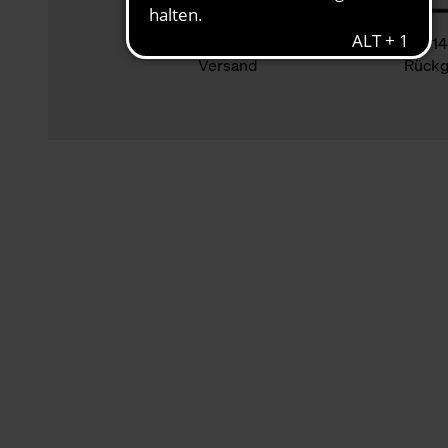
Klimaneutraler
14
Versand
Rückg