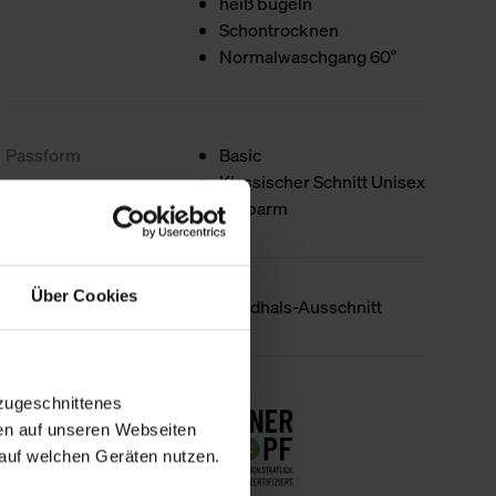
heiß bügeln
Schontrocknen
Normalwaschgang 60°
Passform
Basic
Klassischer Schnitt Unisex
Halbarm
Über Cookies
Produktdetails
Rundhals-Ausschnitt
Nachhaltigkeit
zugeschnittenes
en auf unseren Webseiten
auf welchen Geräten nutzen.