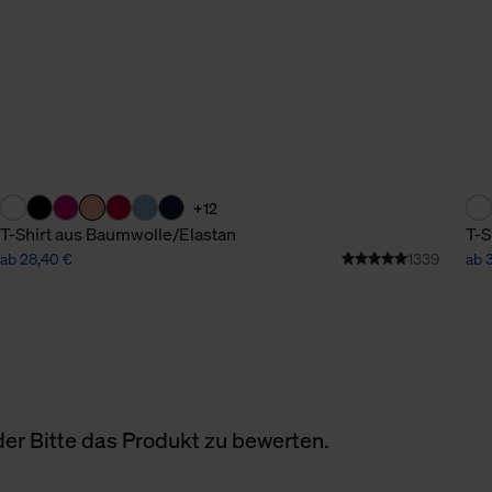
+12
T-Shirt aus Baumwolle/Elastan
T-S
ab 28,40 €
1339
ab 
er Bitte das Produkt zu bewerten.