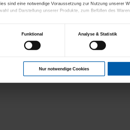
kies sind eine notwendige Voraussetzung zur Nutzung unserer
wahl und Darstellung unserer Produkte, zum Befüllen des Ware
sierter Angebote, Anzeigen und Inhalte aufgrund Ihres Nutzerverh
Funktional
Analyse & Statistik
stik- und Tracking-Zwecke zur Analyse und Optimierung unserer 
en. Diese übermitteln wir in anonymisierter Form an Dritte wie
 auch außerhalb unserer Webseiten ausgewählte Werbung anzeig
n", damit wir alle Cookies und Web-Technologien für Ihr personal
Nur notwendige Cookies
eweiligen Schaltflächen können Sie die Arten der Cookies selbst 
es mit einem Klick auf „Auswahl erlauben“ bestätigen. Fall Sie
wir lediglich die erwähnten technisch erforderlichen Cookies.
ahren Sie weiterführende Informationen über die jeweiligen Cooki
 Cookies“ können Sie allgemeine Informationen über Cookies 
llungen“ können Sie jederzeit Ihre Einwilligungserklärung anpass
die Nutzung der Webseite nicht erforderlich und kann jederzeit mit
Einwilligung hat jedoch keine Auswirkung auf die bisherigen Eins