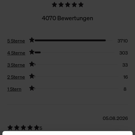
4070 Bewertungen
5 Sterne
3710
4 Sterne
303
3 Sterne
33
2 Sterne
16
1 Stern
8
Filter zurücksetzen
05.08.2026
5