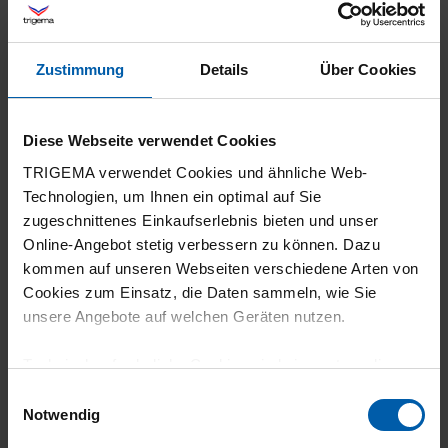
Sehr gute Qualität
Zustimmung
Details
Über Cookies
30.07.2026
Diese Webseite verwendet Cookies
5
TRIGEMA verwendet Cookies und ähnliche Web-
Technologien, um Ihnen ein optimal auf Sie
Alles zufriedenstellend.
zugeschnittenes Einkaufserlebnis bieten und unser
Online-Angebot stetig verbessern zu können. Dazu
kommen auf unseren Webseiten verschiedene Arten von
Cookies zum Einsatz, die Daten sammeln, wie Sie
29.07.2026
unsere Angebote auf welchen Geräten nutzen.
5
Technisch erforderliche Cookies sind eine notwendige
klasse Qualität und der Preis für diese
Voraussetzung zur Nutzung unserer Webpräsenz, um
Einwilligungsauswahl
grundlegende Funktionen wie etwa zur Auswahl und
Qualität ist unschlagbar.
Notwendig
Darstellung unserer Produkte, zum Befüllen des