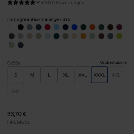
5
4070 Bewertungen
Farbe
greentea-melange - 372
Größentabelle
Größe
S
M
L
XL
XXL
XXXL
4XL
5XL
36,70 €
inkl. MwSt.