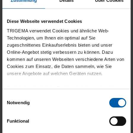
Zustimmung
Details
Über Cookies
5
Alles zufriedenstellend.
Diese Webseite verwendet Cookies
TRIGEMA verwendet Cookies und ähnliche Web-
Technologien, um Ihnen ein optimal auf Sie
zugeschnittenes Einkaufserlebnis bieten und unser
29.07.2026
Online-Angebot stetig verbessern zu können. Dazu
kommen auf unseren Webseiten verschiedene Arten von
5
Cookies zum Einsatz, die Daten sammeln, wie Sie
klasse Qualität und der Preis für diese
unsere Angebote auf welchen Geräten nutzen.
Qualität ist unschlagbar.
Technisch erforderliche Cookies sind eine notwendige
Voraussetzung zur Nutzung unserer Webpräsenz, um
Einwilligungsauswahl
grundlegende Funktionen wie etwa zur Auswahl und
Notwendig
Darstellung unserer Produkte, zum Befüllen des
29.07.2026
Warenkorbs oder zum Abschluss des Kaufs zu
Funktional
gewährleisten.
5