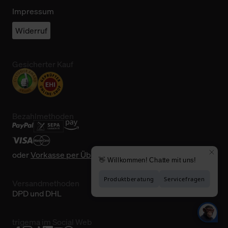
Impressum
Widerruf
Gesicherter Kauf
Bezahlmethoden
oder
Vorkasse per Überweisung
Versandmethoden
DPD und DHL
trigema im Social Web