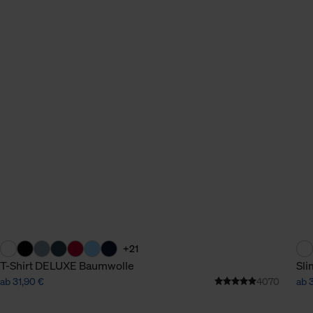
+21
T-Shirt DELUXE Baumwolle
Sli
ab 31,90 €
4070
ab 