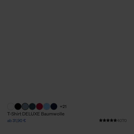
+21
T-Shirt DELUXE Baumwolle
ab 31,90 €
4070