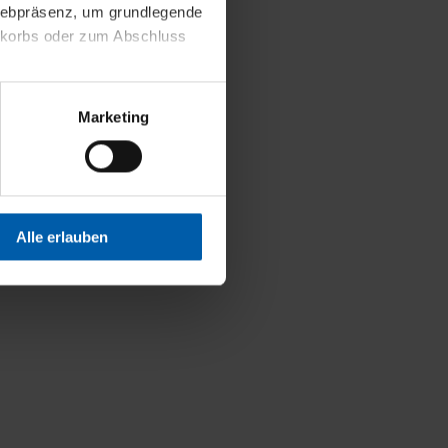
 Webpräsenz, um grundlegende
nkorbs oder zum Abschluss
altens und Ihres Profils
Marketing
Webpräsenz speichern wir
 etwa unsere
en zu können.
isiertes Einkaufserlebnis
Alle erlauben
festlegen, die Sie erlauben
 nur die notwendigen Cookies
es und ihren
einsehen. Über den
en. Ihre Einwilligung ist
 Wirkung für die Zukunft
tellungen und die damit