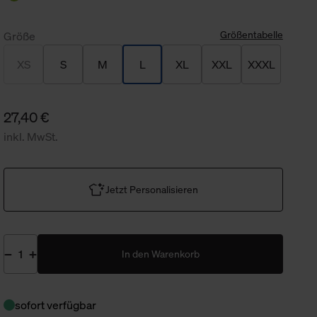
Größentabelle
Größe
XS
S
M
L
XL
XXL
XXXL
27,40 €
inkl. MwSt.
Jetzt Personalisieren
In den Warenkorb
sofort verfügbar