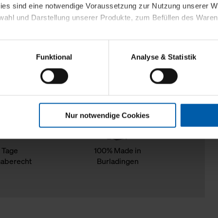
kies sind eine notwendige Voraussetzung zur Nutzung unserer
wahl und Darstellung unserer Produkte, zum Befüllen des Ware
sierter Angebote, Anzeigen und Inhalte aufgrund Ihres Nutzerverh
Funktional
Analyse & Statistik
stik- und Tracking-Zwecke zur Analyse und Optimierung unserer 
en. Diese übermitteln wir in anonymisierter Form an Dritte wie
 auch außerhalb unserer Webseiten ausgewählte Werbung anzeig
n", damit wir alle Cookies und Web-Technologien für Ihr personal
Nur notwendige Cookies
eweiligen Schaltflächen können Sie die Arten der Cookies selbst 
es mit einem Klick auf „Auswahl erlauben“ bestätigen. Fall Sie
wir lediglich die erwähnten technisch erforderlichen Cookies.
 Tage
100% Made in
aberecht
Burladingen
ahren Sie weiterführende Informationen über die jeweiligen Cooki
 Cookies“ können Sie allgemeine Informationen über Cookies 
llungen“ können Sie jederzeit Ihre Einwilligungserklärung anpass
die Nutzung der Webseite nicht erforderlich und kann jederzeit mit
Einwilligung hat jedoch keine Auswirkung auf die bisherigen Eins