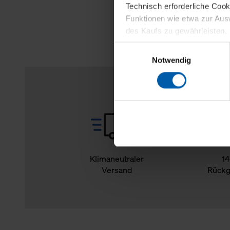
Technisch erforderliche Coo
Funktionen wie etwa zur Aus
des Kaufs zu gewährleisten.
Einwilligungsauswahl
Für die Darstellung personali
Notwendig
sowie für Marketing-, Stati
personenbezogene Information
Marketingpartner, um Ihnen
Klicken Sie auf "Alle erlaube
verwenden dürfen. Über die j
oder ablehnen möchten und di
erlauben möchten, verwenden 
Klimaneutraler
14
Versand
Rückg
Über den Reiter „Details“ erf
Verwendungszweck. Bei „Über
Menüpunkt „Datenschutzeinste
grundsätzlich freiwillig, für 
widerrufen. Der Widerruf der 