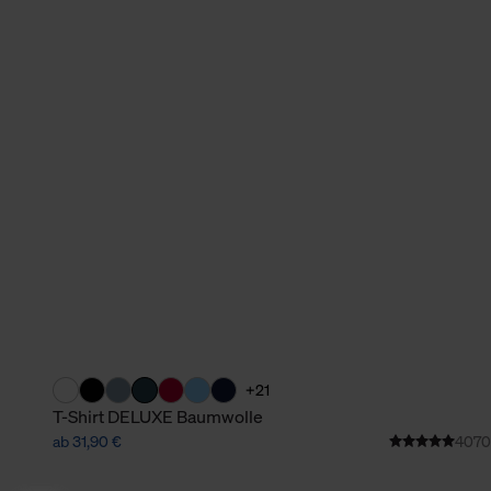
+21
T-Shirt DELUXE Baumwolle
ab 31,90 €
4070