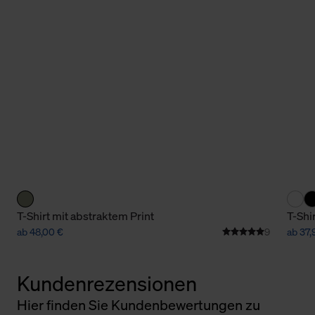
T-Shirt mit abstraktem Print
T-Shi
ab 48,00 €
9
ab 37,
Kundenrezensionen
Hier finden Sie Kundenbewertungen zu