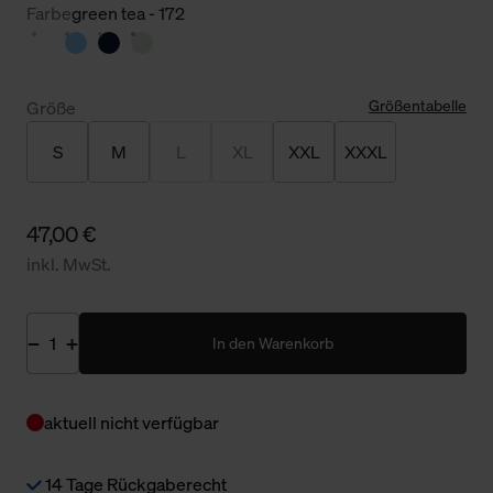
Farbe
green tea - 172
Größentabelle
Größe
S
M
L
XL
XXL
XXXL
47,00 €
inkl. MwSt.
In den Warenkorb
aktuell nicht verfügbar
14 Tage Rückgaberecht