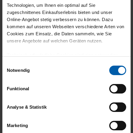
24.07.2026
Technologien, um Ihnen ein optimal auf Sie
zugeschnittenes Einkaufserlebnis bieten und unser
5
Online-Angebot stetig verbessern zu können. Dazu
Ware ist einfach Top, die Qualität ist einfach
kommen auf unseren Webseiten verschiedene Arten von
Cookies zum Einsatz, die Daten sammeln, wie Sie
genial, der Preis hat seine Berechtigung
unsere Angebote auf welchen Geräten nutzen.
Technisch erforderliche Cookies sind eine notwendige
Voraussetzung zur Nutzung unserer Webpräsenz, um
Einwilligungsauswahl
20.07.2026
grundlegende Funktionen wie etwa zur Auswahl und
Notwendig
Darstellung unserer Produkte, zum Befüllen des
5
Warenkorbs oder zum Abschluss des Kaufs zu
Funktional
Tolles Shirt, tolle Qualität!
gewährleisten.
Für die Darstellung personalisierter Angebote, Anzeigen
Analyse & Statistik
und Inhalte aufgrund Ihres Nutzerverhaltens und Ihres
Profils sowie für Marketing-, Statistik- und Tracking-
13.07.2026
Marketing
Zwecke zur Analyse und Optimierung unserer
5