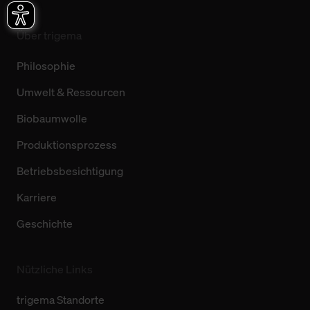
Über trigema
Philosophie
Umwelt & Ressourcen
Biobaumwolle
Produktionsprozess
Betriebsbesichtigung
Karriere
Geschichte
Nützliche Links
trigema Standorte