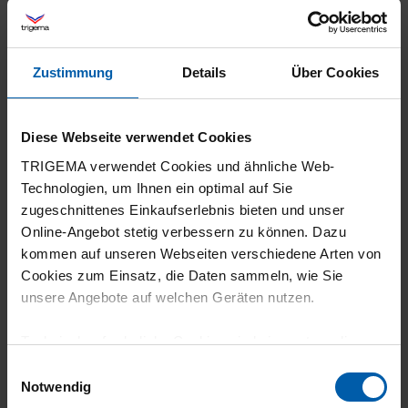
30.07.2026
5
Zustimmung
Details
Über Cookies
Super Qualität und Optik!
Diese Webseite verwendet Cookies
TRIGEMA verwendet Cookies und ähnliche Web-
30.07.2026
Technologien, um Ihnen ein optimal auf Sie
zugeschnittenes Einkaufserlebnis bieten und unser
5
Online-Angebot stetig verbessern zu können. Dazu
TOP!
kommen auf unseren Webseiten verschiedene Arten von
Cookies zum Einsatz, die Daten sammeln, wie Sie
unsere Angebote auf welchen Geräten nutzen.
Technisch erforderliche Cookies sind eine notwendige
02.07.2026
Voraussetzung zur Nutzung unserer Webpräsenz, um
Einwilligungsauswahl
grundlegende Funktionen wie etwa zur Auswahl und
5
Notwendig
Darstellung unserer Produkte, zum Befüllen des