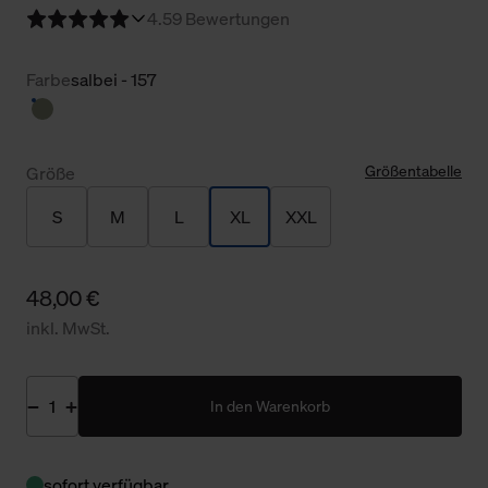
4.5
9 Bewertungen
Farbe
salbei - 157
Größentabelle
Größe
S
M
L
XL
XXL
48,00 €
inkl. MwSt.
In den Warenkorb
sofort verfügbar