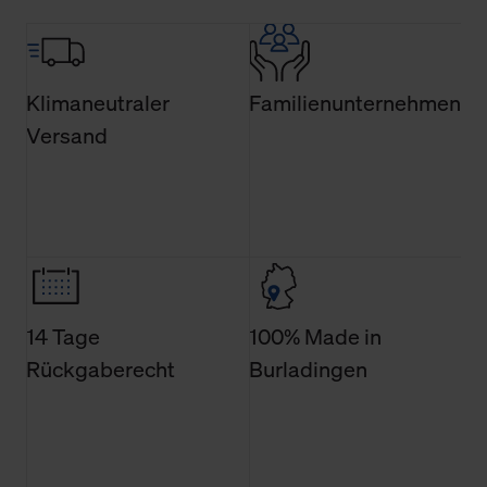
Über den Reiter „Details“ erfahren Sie weiterführende
Informationen über die jeweiligen Cookies und ihren
Verwendungszweck. Bei „Über Cookies“ können Sie
allgemeine Informationen über Cookies einsehen. Über
Klimaneutraler
Familienunternehmen
den Menüpunkt „Datenschutzeinstellungen“ können Sie
Versand
jederzeit Ihre Einwilligungserklärung anpassen. Ihre
Einwilligung ist grundsätzlich freiwillig, für die Nutzung
der Webseite nicht erforderlich und kann jederzeit mit
Wirkung für die Zukunft widerrufen. Der Widerruf der
Einwilligung hat jedoch keine Auswirkung auf die
bisherigen Einstellungen und die damit verbundene
Verwendung der Cookies sowie die bis zum Zeitpunkt der
Änderung gesammelten Daten.
14 Tage
100% Made in
Rückgaberecht
Burladingen
Weitere Informationen über Cookies und Web-
Technologien sowie die Nutzung Ihrer persönlichen Daten
finden Sie in unserer Datenschutzerklärung.