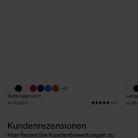
+8
Rollkragenshirt
Langa
ab 43,20 €
1347
ab 38,
Kundenrezensionen
Hier finden Sie Kundenbewertungen zu