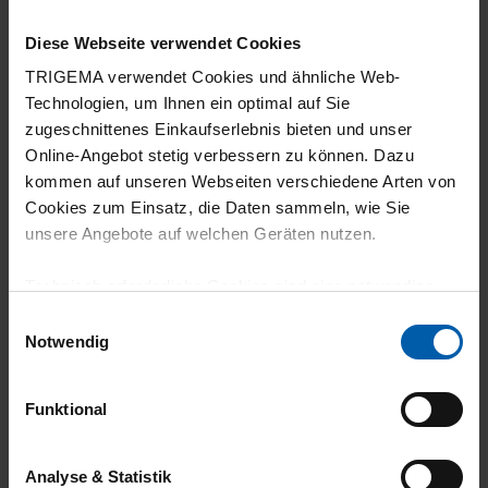
Farbe und somit wieder ein Qualitätsprodukt
made in Germany aus dem Hause Trigema
Diese Webseite verwendet Cookies
gekauft.
TRIGEMA verwendet Cookies und ähnliche Web-
Technologien, um Ihnen ein optimal auf Sie
zugeschnittenes Einkaufserlebnis bieten und unser
Online-Angebot stetig verbessern zu können. Dazu
09.06.2026
kommen auf unseren Webseiten verschiedene Arten von
Cookies zum Einsatz, die Daten sammeln, wie Sie
5
unsere Angebote auf welchen Geräten nutzen.
Tolle Kleidungsstücke, gute Qualität,
Technisch erforderliche Cookies sind eine notwendige
authentische Passform, so wie im Portal
Voraussetzung zur Nutzung unserer Webpräsenz, um
Einwilligungsauswahl
dargestellt.
grundlegende Funktionen wie etwa zur Auswahl und
Notwendig
Darstellung unserer Produkte, zum Befüllen des
Warenkorbs oder zum Abschluss des Kaufs zu
Funktional
gewährleisten.
06.06.2026
Für die Darstellung personalisierter Angebote, Anzeigen
Analyse & Statistik
5