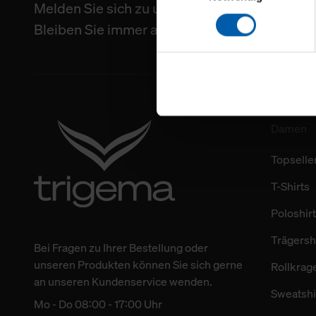
Melden Sie sich zu unserem Newsletter an
sowie für Marketing-, Stati
personenbezogene Information
Bleiben Sie immer auf dem Laufenden
Marketingpartner, um Ihnen
Klicken Sie auf "Alle erlaube
verwenden dürfen. Über die j
oder ablehnen möchten und di
erlauben möchten, verwenden 
Damen
Topselle
Über den Reiter „Details“ erf
Verwendungszweck. Bei „Über
T-Shirts
Menüpunkt „Datenschutzeinste
grundsätzlich freiwillig, für 
Poloshir
widerrufen. Der Widerruf der 
Trägersh
verbundene Verwendung der 
Bei Fragen zu Ihrer Bestellung oder
unseren Produkten können Sie sich gerne
Rollkrag
Weitere Informationen über C
an unseren Kundenservice wenden.
Sweatshi
unserer Datenschutzerklärun
Mo - Do 08:00 - 17:00 Uhr