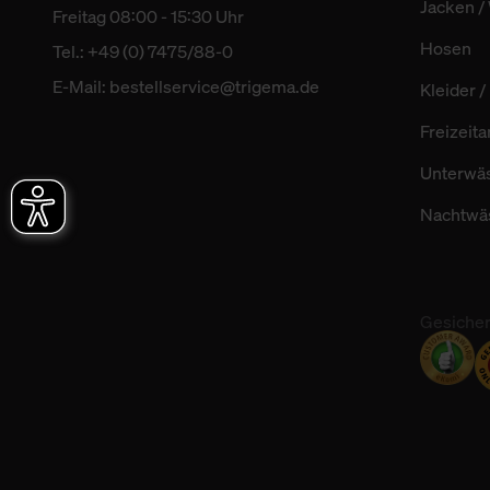
Jacken /
Freitag 08:00 - 15:30 Uhr
Hosen
Tel.: +49 (0) 7475/88-0
E-Mail:
bestellservice@trigema.de
Kleider 
Freizeit
Unterwä
Nachtwä
Gesicher