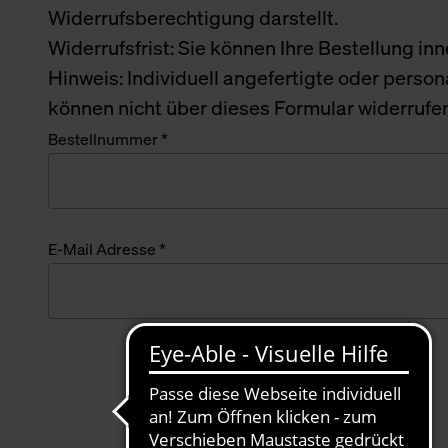
Widerrufsberechtigung darstellt.
Widerrufsfrist: Sie können Ihre Bestellung i
Hinweis: Individuell angefertigte oder perso
können nicht über dieses Formular widerrufe
Bestellnummer *
E-Mail Adresse *