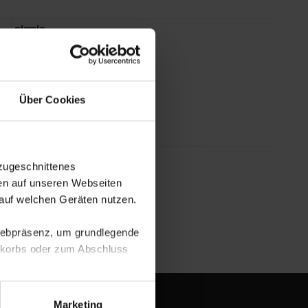
14 Tage Rückgaberecht
Über Cookies
zugeschnittenes
en auf unseren Webseiten
Arbeitsplatzgarantie
auf welchen Geräten nutzen.
 Webpräsenz, um grundlegende
nkorbs oder zum Abschluss
altens und Ihres Profils
Marketing