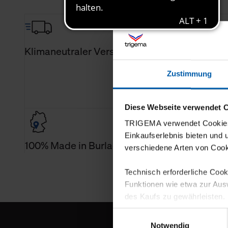
Klimaneutraler Versand
Zustimmung
Diese Webseite verwendet 
TRIGEMA verwendet Cookies 
Einkaufserlebnis bieten und
100% Made in Burladingen
verschiedene Arten von Cook
Technisch erforderliche Coo
Funktionen wie etwa zur Aus
des Kaufs zu gewährleisten.
Einwilligungsauswahl
Für die Darstellung personali
Notwendig