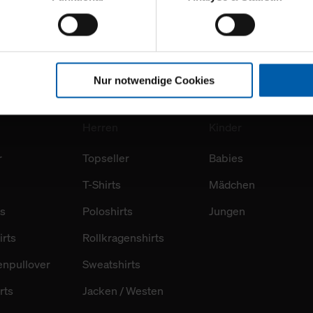
stik- und Tracking-Zwecke zur Analyse und Optimierung unserer 
en. Diese übermitteln wir in anonymisierter Form an Dritte wie
 auch außerhalb unserer Webseiten ausgewählte Werbung anzeig
n", damit wir alle Cookies und Web-Technologien für Ihr personal
Nur notwendige Cookies
eweiligen Schaltflächen können Sie die Arten der Cookies selbst 
es mit einem Klick auf „Auswahl erlauben“ bestätigen. Fall Sie
wir lediglich die erwähnten technisch erforderlichen Cookies.
Herren
Kinder
r
Topseller
Babies
ahren Sie weiterführende Informationen über die jeweiligen Cooki
 Cookies“ können Sie allgemeine Informationen über Cookies 
T-Shirts
Mädchen
llungen“ können Sie jederzeit Ihre Einwilligungserklärung anpass
die Nutzung der Webseite nicht erforderlich und kann jederzeit mit
ts
Poloshirts
Jungen
Einwilligung hat jedoch keine Auswirkung auf die bisherigen Eins
irts
Rollkragenshirts
Cookies sowie die bis zum Zeitpunkt der Änderung gesammelte
enpullover
Sweatshirts
ookies und Web-Technologien sowie die Nutzung Ihrer persönlic
rts
Jacken / Westen
g.