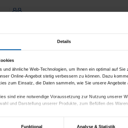
Familienunternehmen
Details
Cookies
und ähnliche Web-Technologien, um Ihnen ein optimal auf Sie 
 unser Online-Angebot stetig verbessern zu können. Dazu komm
Umweltbewusst
ies zum Einsatz, die Daten sammeln, wie Sie unsere Angebote 
kies sind eine notwendige Voraussetzung zur Nutzung unserer
wahl und Darstellung unserer Produkte, zum Befüllen des Ware
sierter Angebote, Anzeigen und Inhalte aufgrund Ihres Nutzerverh
Funktional
Analyse & Statistik