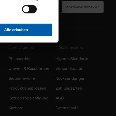
Webpräsenz speichern wir
Kostenlos anmelden
 etwa unsere
en zu können.
isiertes Einkaufserlebnis
Alle erlauben
festlegen, die Sie erlauben
 nur die notwendigen Cookies
Über trigema
Nützliche Links
Philosophie
trigema Standorte
es und ihren
einsehen. Über den
Umwelt & Ressourcen
Versandkosten
en. Ihre Einwilligung ist
 Wirkung für die Zukunft
Biobaumwolle
Rücksendungen
tellungen und die damit
Produktionsprozess
Zahlungsarten
n Daten.
Betriebsbesichtigung
AGB
hen Daten finden Sie in
Karriere
Datenschutz