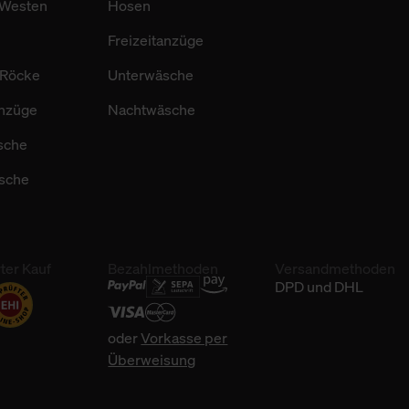
 Westen
Hosen
Freizeitanzüge
/ Röcke
Unterwäsche
anzüge
Nachtwäsche
sche
sche
ter Kauf
Bezahlmethoden
Versandmethoden
DPD und DHL
oder
Vorkasse per
Überweisung