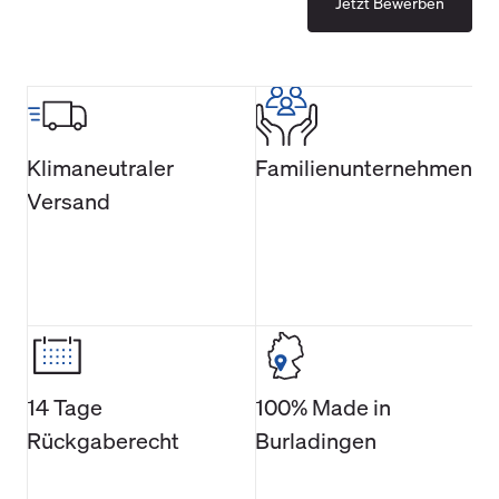
Jetzt Bewerben
Möglichkeiten zur betriebsinternen
Weiterbildung an. So kannst Du
beispielsweise Ausbilder Gruppenleiter
in der Produktion werden, nach
persönlichen Stärken und Zielen intern
Klimaneutraler
Familienunternehmen
die Abteilung wechseln oder das dritte
Versand
Lehrjahr zu absolvieren und eine
Position beispielweise im CAD-
Schnittbereich, im Digitaldruck, der
Druckerei oder der Musternäherei
anzustreben.
14 Tage
100% Made in
Rückgaberecht
Burladingen