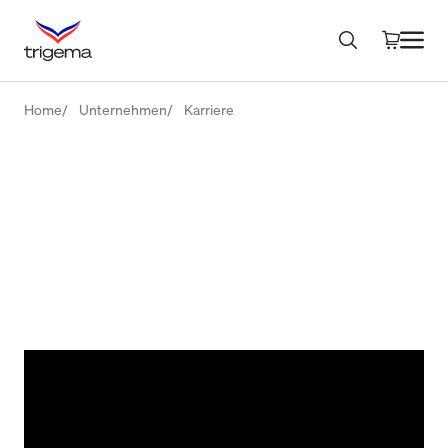
Home
Unternehmen
Karriere
TRIGEMA Ausbildung
Textil- & Modenäher/ -
schneider (m/w/d)