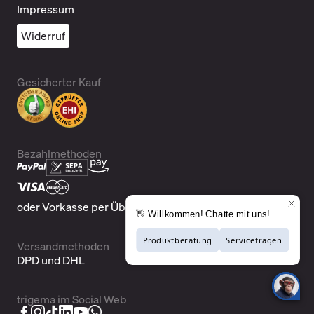
Impressum
Widerruf
Gesicherter Kauf
Bezahlmethoden
oder
Vorkasse per Überweisung
Versandmethoden
DPD und DHL
trigema im Social Web