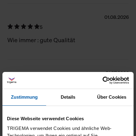
01.08.2026
5
Wie immer : gute Qualität
31.07.2026
5
Gute moderne qualität
Zustimmung
Details
Über Cookies
Diese Webseite verwendet Cookies
30.07.2026
TRIGEMA verwendet Cookies und ähnliche Web-
Technologien, um Ihnen ein optimal auf Sie