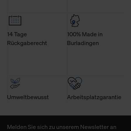
den Menüpunkt „Datenschutzeinstellungen“ können Sie
jederzeit Ihre Einwilligungserklärung anpassen. Ihre
Einwilligung ist grundsätzlich freiwillig, für die Nutzung
der Webseite nicht erforderlich und kann jederzeit mit
Wirkung für die Zukunft widerrufen. Der Widerruf der
14 Tage
100% Made in
Einwilligung hat jedoch keine Auswirkung auf die
Rückgaberecht
Burladingen
bisherigen Einstellungen und die damit verbundene
Verwendung der Cookies sowie die bis zum Zeitpunkt der
Änderung gesammelten Daten.
Weitere Informationen über Cookies und Web-
Technologien sowie die Nutzung Ihrer persönlichen Daten
finden Sie in unserer Datenschutzerklärung.
Umweltbewusst
Arbeitsplatzgarantie
Melden Sie sich zu unserem Newsletter an