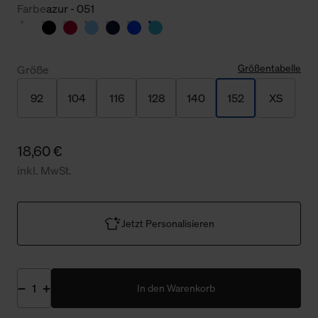
Farbe
azur - 051
Größentabelle
Größe
92
104
116
128
140
152
XS
18,60 €
inkl. MwSt.
Jetzt Personalisieren
In den Warenkorb