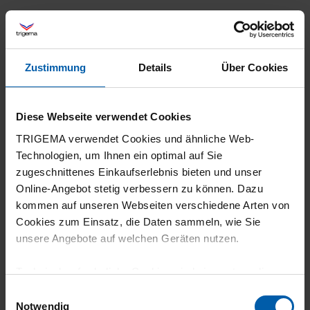
30.07.2026
Zustimmung
Details
Über Cookies
5
Produkt wie beschrieben und passen perfekt!
Diese Webseite verwendet Cookies
TRIGEMA verwendet Cookies und ähnliche Web-
Technologien, um Ihnen ein optimal auf Sie
zugeschnittenes Einkaufserlebnis bieten und unser
Online-Angebot stetig verbessern zu können. Dazu
30.07.2026
kommen auf unseren Webseiten verschiedene Arten von
5
Cookies zum Einsatz, die Daten sammeln, wie Sie
unsere Angebote auf welchen Geräten nutzen.
Sehr gute Qualität
Technisch erforderliche Cookies sind eine notwendige
Voraussetzung zur Nutzung unserer Webpräsenz, um
Einwilligungsauswahl
grundlegende Funktionen wie etwa zur Auswahl und
Notwendig