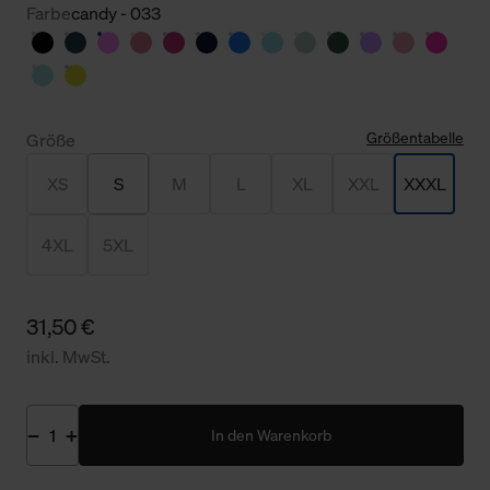
Farbe
candy - 033
Größentabelle
Größe
XS
S
M
L
XL
XXL
XXXL
4XL
5XL
31,50 €
inkl. MwSt.
In den Warenkorb