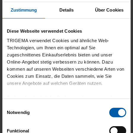
03.06.2026
Zustimmung
Details
Über Cookies
5
Es wirkt elegant, ist super kombinierbar zu
Diese Webseite verwendet Cookies
Rock und Hose. Auch für Jüngere geeignet.
TRIGEMA verwendet Cookies und ähnliche Web-
Angenehm auf der Haut zu tragen.
Technologien, um Ihnen ein optimal auf Sie
zugeschnittenes Einkaufserlebnis bieten und unser
Online-Angebot stetig verbessern zu können. Dazu
kommen auf unseren Webseiten verschiedene Arten von
Cookies zum Einsatz, die Daten sammeln, wie Sie
15.05.2026
unsere Angebote auf welchen Geräten nutzen.
5
Technisch erforderliche Cookies sind eine notwendige
Sehr schöne Jacke, passt perfekt. Finde sie
Voraussetzung zur Nutzung unserer Webpräsenz, um
Einwilligungsauswahl
sehr schick.
grundlegende Funktionen wie etwa zur Auswahl und
Notwendig
Darstellung unserer Produkte, zum Befüllen des
Warenkorbs oder zum Abschluss des Kaufs zu
Funktional