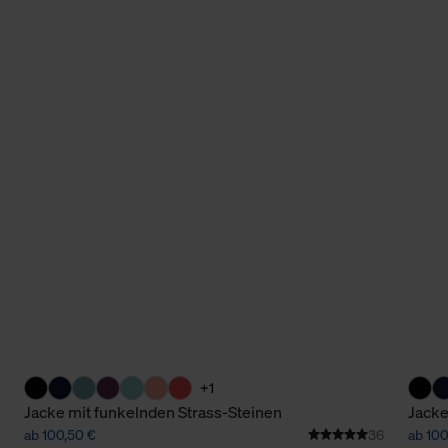
+1
Jacke mit funkelnden Strass-Steinen
Jacke
ab 100,50 €
36
ab 100