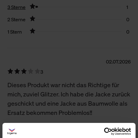
3 Sterne
1
2 Sterne
0
1 Stern
0
Filter zurücksetzen
02.07.2026
3
Dieses Produkt war nicht das Richtige für
mich, zuviel Glitzer. Ich habe die Jacke zurück
geschickt und eine Jacke aus Baumwolle als
Ersatz bekommen Problemlos!!