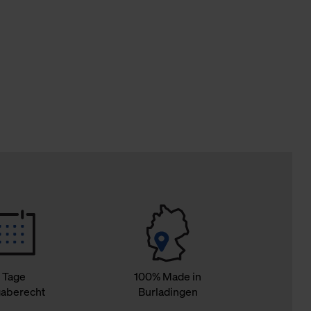
Cookies sowie die bis zum Zeitpunkt der Änderung gesammelte
ookies und Web-Technologien sowie die Nutzung Ihrer persönlic
g.
 Tage
100% Made in
aberecht
Burladingen