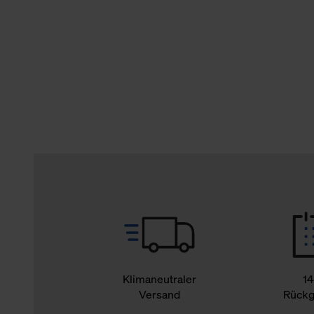
verbundene Verwendung der 
Weitere Informationen über C
unserer Datenschutzerklärun
Klimaneutraler
14
Versand
Rückg