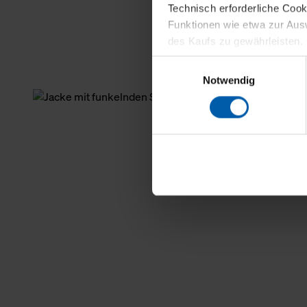
Technisch erforderliche Coo
Funktionen wie etwa zur Aus
des Kaufs zu gewährleisten.
Einwilligungsauswahl
Für die Darstellung personali
Notwendig
sowie für Marketing-, Stati
personenbezogene Information
Marketingpartner, um Ihnen
Klicken Sie auf "Alle erlaube
verwenden dürfen. Über die j
oder ablehnen möchten und di
erlauben möchten, verwenden 
Über den Reiter „Details“ erf
Verwendungszweck. Bei „Über
Menüpunkt „Datenschutzeinste
grundsätzlich freiwillig, für 
widerrufen. Der Widerruf der 