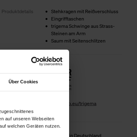
Produktdetails
Stehkragen mit Reißverschluss
Eingrifftaschen
trigema Schwinge aus Strass-
Steinen am Arm
Saum mit Seitenschlitzen
Nachhaltigkeit
Über Cookies
www.gk-info.eu/trigema
zugeschnittenes
en auf unseren Webseiten
auf welchen Geräten nutzen.
Ursprungsland
Hergestellt in Deutschland