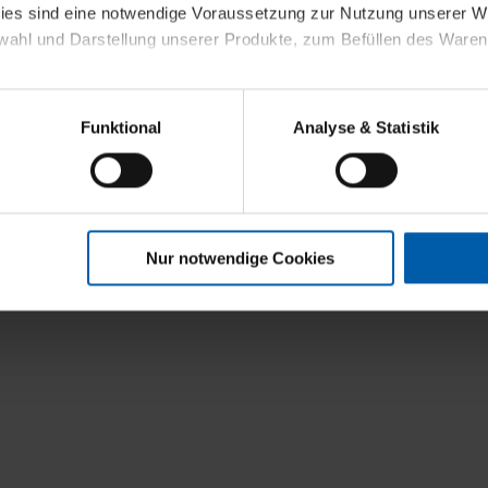
kies sind eine notwendige Voraussetzung zur Nutzung unserer
wahl und Darstellung unserer Produkte, zum Befüllen des Ware
sierter Angebote, Anzeigen und Inhalte aufgrund Ihres Nutzerverh
Funktional
Analyse & Statistik
stik- und Tracking-Zwecke zur Analyse und Optimierung unserer 
en. Diese übermitteln wir in anonymisierter Form an Dritte wie
 auch außerhalb unserer Webseiten ausgewählte Werbung anzeig
n", damit wir alle Cookies und Web-Technologien für Ihr personal
Nur notwendige Cookies
eweiligen Schaltflächen können Sie die Arten der Cookies selbst 
es mit einem Klick auf „Auswahl erlauben“ bestätigen. Fall Sie
wir lediglich die erwähnten technisch erforderlichen Cookies.
ahren Sie weiterführende Informationen über die jeweiligen Cooki
 Cookies“ können Sie allgemeine Informationen über Cookies 
llungen“ können Sie jederzeit Ihre Einwilligungserklärung anpass
die Nutzung der Webseite nicht erforderlich und kann jederzeit mit
Einwilligung hat jedoch keine Auswirkung auf die bisherigen Eins