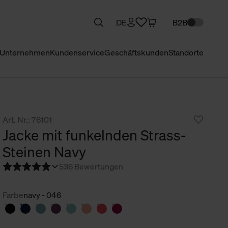
DE
B2B
Unternehmen
Kundenservice
Geschäftskunden
Standorte
Art. Nr.: 76101
Jacke mit funkelnden Strass-
Steinen Navy
5
36 Bewertungen
Farbe
navy - 046