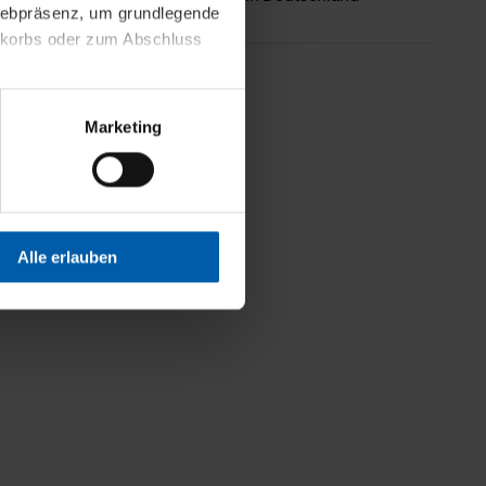
 Webpräsenz, um grundlegende
nkorbs oder zum Abschluss
Weniger Details
altens und Ihres Profils
Marketing
Webpräsenz speichern wir
 etwa unsere
en zu können.
isiertes Einkaufserlebnis
Alle erlauben
festlegen, die Sie erlauben
 nur die notwendigen Cookies
es und ihren
einsehen. Über den
en. Ihre Einwilligung ist
 Wirkung für die Zukunft
tellungen und die damit