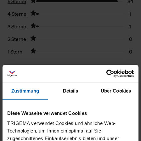
5 Sterne
34
4 Sterne
1
3 Sterne
1
2 Sterne
0
1 Stern
0
Filter zurücksetzen
02.07.2026
Zustimmung
Details
Über Cookies
3
Dieses Produkt war nicht das Richtige für
Diese Webseite verwendet Cookies
mich, zuviel Glitzer. Ich habe die Jacke zurück
TRIGEMA verwendet Cookies und ähnliche Web-
geschickt und eine Jacke aus Baumwolle als
Technologien, um Ihnen ein optimal auf Sie
Ersatz bekommen Problemlos!!
zugeschnittenes Einkaufserlebnis bieten und unser