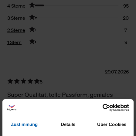
4 Sterne
95
3 Sterne
20
2 Sterne
7
1 Stern
9
Filter zurücksetzen
29.07.2026
5
Super Qualität, tolle Passform, geniales
Preis-Leistungsverhältnis
Zustimmung
Details
Über Cookies