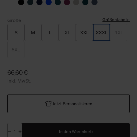
Größentabelle
Größe
S
M
L
XL
XXL
XXXL
4XL
5XL
66,60 €
inkl. MwSt.
Jetzt Personalisieren
In den Warenkorb