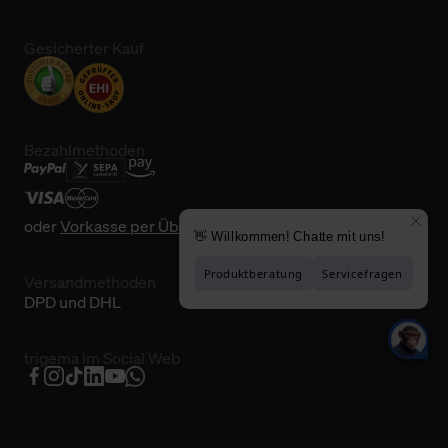
Gesicherter Kauf
Bezahlmethoden
oder
Vorkasse per Überweisung
Versandmethoden
DPD und DHL
trigema im Social Web