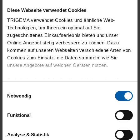
01.07.2026
Diese Webseite verwendet Cookies
5
TRIGEMA verwendet Cookies und ähnliche Web-
Alles prima
Technologien, um Ihnen ein optimal auf Sie
zugeschnittenes Einkaufserlebnis bieten und unser
Online-Angebot stetig verbessern zu können. Dazu
kommen auf unseren Webseiten verschiedene Arten von
23.06.2026
Cookies zum Einsatz, die Daten sammeln, wie Sie
unsere Angebote auf welchen Geräten nutzen.
5
Technisch erforderliche Cookies sind eine notwendige
Die Qualität
Voraussetzung zur Nutzung unserer Webpräsenz, um
Einwilligungsauswahl
grundlegende Funktionen wie etwa zur Auswahl und
Notwendig
Darstellung unserer Produkte, zum Befüllen des
Warenkorbs oder zum Abschluss des Kaufs zu
06.06.2026
Funktional
gewährleisten.
5
Für die Darstellung personalisierter Angebote, Anzeigen
Analyse & Statistik
Sehr guter Tragekomfort