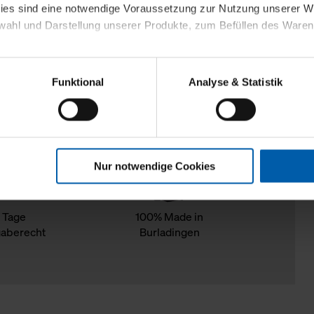
kies sind eine notwendige Voraussetzung zur Nutzung unserer
wahl und Darstellung unserer Produkte, zum Befüllen des Ware
sierter Angebote, Anzeigen und Inhalte aufgrund Ihres Nutzerverh
Funktional
Analyse & Statistik
stik- und Tracking-Zwecke zur Analyse und Optimierung unserer 
en. Diese übermitteln wir in anonymisierter Form an Dritte wie
 auch außerhalb unserer Webseiten ausgewählte Werbung anzeig
n", damit wir alle Cookies und Web-Technologien für Ihr personal
Nur notwendige Cookies
eweiligen Schaltflächen können Sie die Arten der Cookies selbst 
es mit einem Klick auf „Auswahl erlauben“ bestätigen. Fall Sie
wir lediglich die erwähnten technisch erforderlichen Cookies.
 Tage
100% Made in
aberecht
Burladingen
ahren Sie weiterführende Informationen über die jeweiligen Cooki
 Cookies“ können Sie allgemeine Informationen über Cookies 
llungen“ können Sie jederzeit Ihre Einwilligungserklärung anpass
die Nutzung der Webseite nicht erforderlich und kann jederzeit mit
Einwilligung hat jedoch keine Auswirkung auf die bisherigen Eins