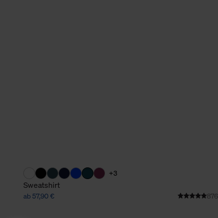
+3
Sweatshirt
ab 57,90 €
876