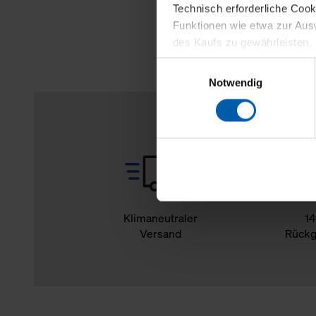
Technisch erforderliche Coo
Funktionen wie etwa zur Aus
des Kaufs zu gewährleisten.
Einwilligungsauswahl
Für die Darstellung personali
Notwendig
sowie für Marketing-, Stati
personenbezogene Information
Marketingpartner, um Ihnen
Klicken Sie auf "Alle erlaube
verwenden dürfen. Über die j
oder ablehnen möchten und di
erlauben möchten, verwenden 
Klimaneutraler
14
Versand
Rückg
Über den Reiter „Details“ erf
Verwendungszweck. Bei „Über
Menüpunkt „Datenschutzeinste
grundsätzlich freiwillig, für 
widerrufen. Der Widerruf der 