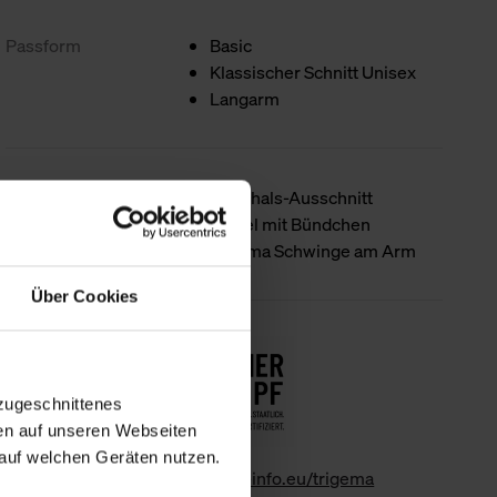
Passform
Basic
Klassischer Schnitt Unisex
Langarm
Produktdetails
Rundhals-Ausschnitt
Ärmel mit Bündchen
trigema Schwinge am Arm
Über Cookies
Nachhaltigkeit
zugeschnittenes
en auf unseren Webseiten
auf welchen Geräten nutzen.
www.gk-info.eu/trigema