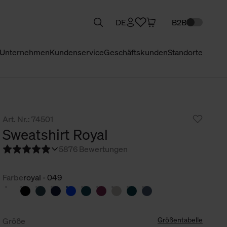
DE
B2B
Unternehmen
Kundenservice
Geschäftskunden
Standorte
Art. Nr.: 74501
Sweatshirt Royal
5
876 Bewertungen
Farbe
royal - 049
Größentabelle
Größe