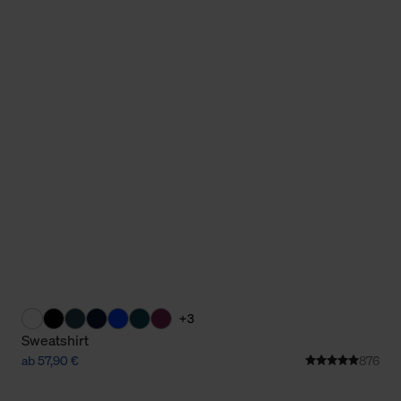
+3
Sweatshirt
ab 57,90 €
876