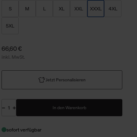
S
M
L
XL
XXL
XXXL
4XL
5XL
66,60 €
inkl. MwSt.
Jetzt Personalisieren
In den Warenkorb
sofort verfügbar