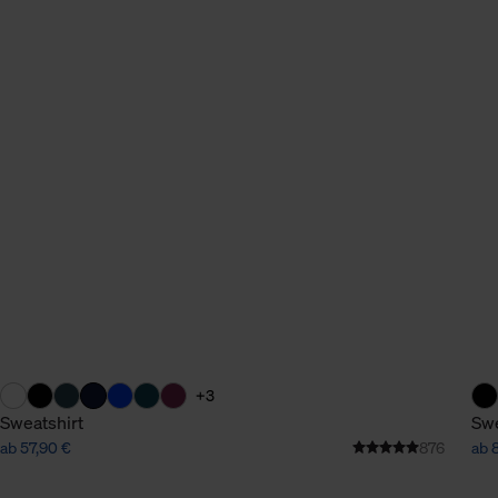
+3
Sweatshirt
Swe
ab 57,90 €
876
ab 