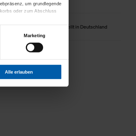
 Webpräsenz, um grundlegende
nkorbs oder zum Abschluss
Ursprungsland
Hergestellt in Deutschland
altens und Ihres Profils
Marketing
Webpräsenz speichern wir
 etwa unsere
Weniger Details
en zu können.
isiertes Einkaufserlebnis
Alle erlauben
festlegen, die Sie erlauben
 nur die notwendigen Cookies
es und ihren
einsehen. Über den
en. Ihre Einwilligung ist
 Wirkung für die Zukunft
tellungen und die damit