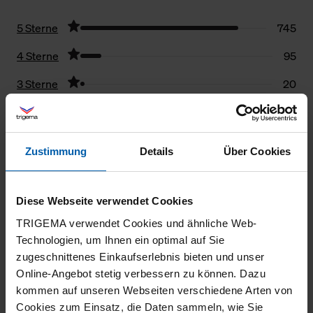
5 Sterne
745
4 Sterne
95
3 Sterne
20
2 Sterne
7
1 Stern
9
Zustimmung
Details
Über Cookies
Filter zurücksetzen
Diese Webseite verwendet Cookies
29.07.2026
TRIGEMA verwendet Cookies und ähnliche Web-
5
Technologien, um Ihnen ein optimal auf Sie
zugeschnittenes Einkaufserlebnis bieten und unser
Super Qualität, tolle Passform, geniales
Online-Angebot stetig verbessern zu können. Dazu
Preis-Leistungsverhältnis
kommen auf unseren Webseiten verschiedene Arten von
Cookies zum Einsatz, die Daten sammeln, wie Sie