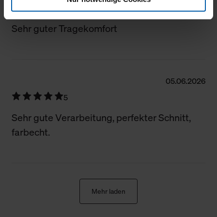
5
Klicken Sie auf "Alle erlauben", damit wir alle Cookies
und Web-Technologien für Ihr personalisiertes
Sehr guter Tragekomfort
Einkaufserlebnis verwenden dürfen. Über die jeweiligen
Schaltflächen können Sie die Arten der Cookies selbst
festlegen, die Sie erlauben oder ablehnen möchten und
dies mit einem Klick auf „Auswahl erlauben“ bestätigen.
05.06.2026
Fall Sie nur die notwendigen Cookies erlauben möchten,
verwenden wir lediglich die erwähnten technisch
5
erforderlichen Cookies.
Sehr gute Verarbeitung, perfekter Schnitt,
Über den Reiter „Details“ erfahren Sie weiterführende
farbecht.
Informationen über die jeweiligen Cookies und ihren
Verwendungszweck. Bei „Über Cookies“ können Sie
allgemeine Informationen über Cookies einsehen. Über
den Menüpunkt „Datenschutzeinstellungen“ können Sie
jederzeit Ihre Einwilligungserklärung anpassen. Ihre
Mehr laden
Einwilligung ist grundsätzlich freiwillig, für die Nutzung
der Webseite nicht erforderlich und kann jederzeit mit