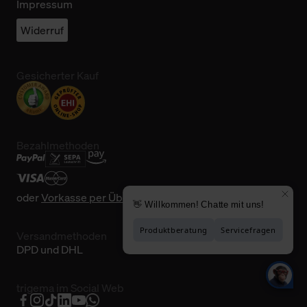
Impressum
Widerruf
Gesicherter Kauf
Bezahlmethoden
oder
Vorkasse per Überweisung
Versandmethoden
DPD und DHL
trigema im Social Web