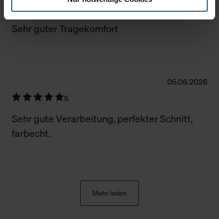
5
Klicken Sie auf "Alle erlauben", damit wir alle Cookies
und Web-Technologien für Ihr personalisiertes
Sehr guter Tragekomfort
Einkaufserlebnis verwenden dürfen. Über die jeweiligen
Schaltflächen können Sie die Arten der Cookies selbst
festlegen, die Sie erlauben oder ablehnen möchten und
dies mit einem Klick auf „Auswahl erlauben“ bestätigen.
05.06.2026
Fall Sie nur die notwendigen Cookies erlauben möchten,
verwenden wir lediglich die erwähnten technisch
5
erforderlichen Cookies.
Sehr gute Verarbeitung, perfekter Schnitt,
Über den Reiter „Details“ erfahren Sie weiterführende
farbecht.
Informationen über die jeweiligen Cookies und ihren
Verwendungszweck. Bei „Über Cookies“ können Sie
allgemeine Informationen über Cookies einsehen. Über
den Menüpunkt „Datenschutzeinstellungen“ können Sie
jederzeit Ihre Einwilligungserklärung anpassen. Ihre
Mehr laden
Einwilligung ist grundsätzlich freiwillig, für die Nutzung
der Webseite nicht erforderlich und kann jederzeit mit