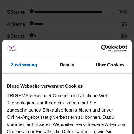
5 Sterne
745
4 Sterne
95
3 Sterne
20
2 Sterne
7
1 Stern
9
Zustimmung
Details
Über Cookies
Filter zurücksetzen
Diese Webseite verwendet Cookies
29.07.2026
TRIGEMA verwendet Cookies und ähnliche Web-
5
Technologien, um Ihnen ein optimal auf Sie
zugeschnittenes Einkaufserlebnis bieten und unser
Super Qualität, tolle Passform, geniales
Online-Angebot stetig verbessern zu können. Dazu
Preis-Leistungsverhältnis
kommen auf unseren Webseiten verschiedene Arten von
Cookies zum Einsatz, die Daten sammeln, wie Sie