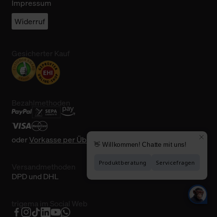
Impressum
Widerruf
Gesicherter Kauf
Bezahlmethoden
oder
Vorkasse per Überweisung
Versandmethoden
DPD und DHL
trigema im Social Web