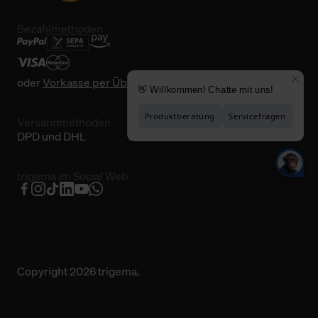
Bezahlmethoden
oder
Vorkasse per Überweisung
Versandmethoden
DPD und DHL
trigema im Social Web
Copyright 2026 trigema.