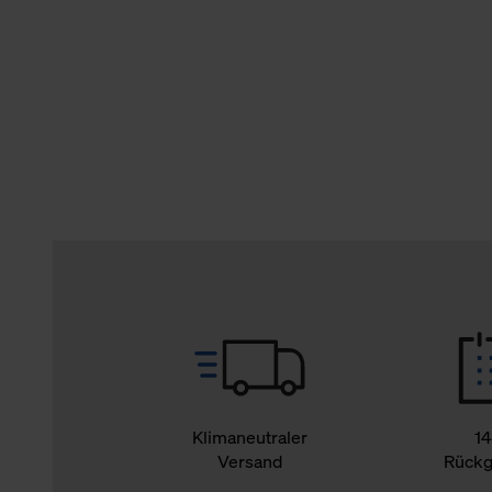
verbundene Verwendung der 
Weitere Informationen über C
unserer Datenschutzerklärun
Klimaneutraler
14
Versand
Rückg