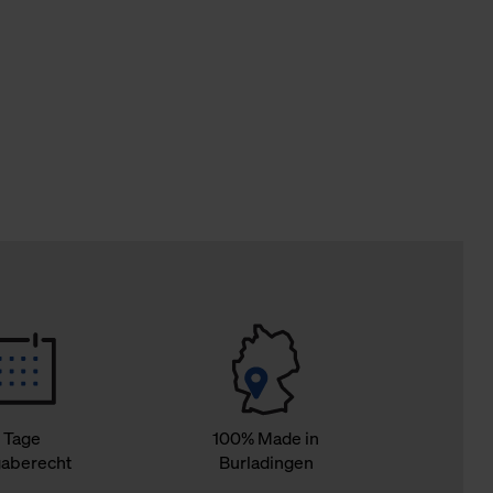
Cookies sowie die bis zum Zeitpunkt der Änderung gesammelte
ookies und Web-Technologien sowie die Nutzung Ihrer persönlic
g.
 Tage
100% Made in
aberecht
Burladingen