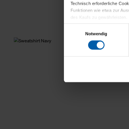
Technisch erforderliche Coo
Funktionen wie etwa zur Aus
des Kaufs zu gewährleisten.
Einwilligungsauswahl
Für die Darstellung personali
Notwendig
sowie für Marketing-, Stati
personenbezogene Information
Marketingpartner, um Ihnen
Klicken Sie auf "Alle erlaube
verwenden dürfen. Über die j
oder ablehnen möchten und di
erlauben möchten, verwenden 
Über den Reiter „Details“ erf
Verwendungszweck. Bei „Über
Menüpunkt „Datenschutzeinste
grundsätzlich freiwillig, für 
widerrufen. Der Widerruf der 