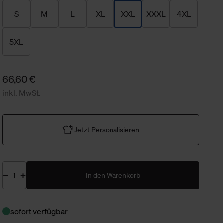
S
M
L
XL
XXL
XXXL
4XL
5XL
66,60 €
inkl. MwSt.
Jetzt Personalisieren
In den Warenkorb
sofort verfügbar