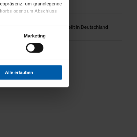
 Webpräsenz, um grundlegende
nkorbs oder zum Abschluss
Ursprungsland
Hergestellt in Deutschland
altens und Ihres Profils
Marketing
Webpräsenz speichern wir
 etwa unsere
Weniger Details
en zu können.
isiertes Einkaufserlebnis
Alle erlauben
festlegen, die Sie erlauben
 nur die notwendigen Cookies
es und ihren
einsehen. Über den
en. Ihre Einwilligung ist
 Wirkung für die Zukunft
tellungen und die damit