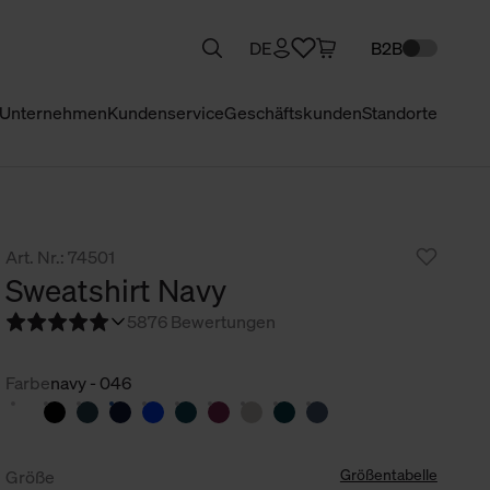
DE
B2B
Unternehmen
Kundenservice
Geschäftskunden
Standorte
Art. Nr.: 74501
Sweatshirt Navy
5
876 Bewertungen
Farbe
navy - 046
Größentabelle
Größe