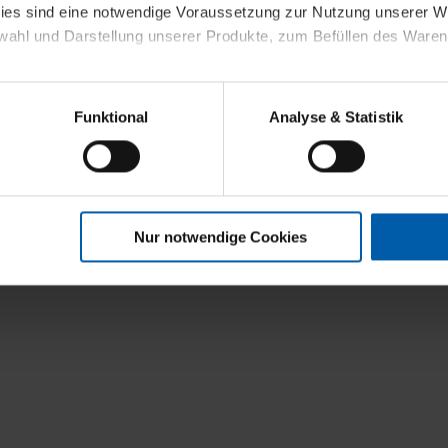
kies sind eine notwendige Voraussetzung zur Nutzung unserer
wahl und Darstellung unserer Produkte, zum Befüllen des Ware
sierter Angebote, Anzeigen und Inhalte aufgrund Ihres Nutzerverh
Funktional
Analyse & Statistik
stik- und Tracking-Zwecke zur Analyse und Optimierung unserer 
en. Diese übermitteln wir in anonymisierter Form an Dritte wie
 auch außerhalb unserer Webseiten ausgewählte Werbung anzeig
n", damit wir alle Cookies und Web-Technologien für Ihr personal
Nur notwendige Cookies
eweiligen Schaltflächen können Sie die Arten der Cookies selbst 
es mit einem Klick auf „Auswahl erlauben“ bestätigen. Fall Sie
wir lediglich die erwähnten technisch erforderlichen Cookies.
ahren Sie weiterführende Informationen über die jeweiligen Cooki
 Cookies“ können Sie allgemeine Informationen über Cookies 
llungen“ können Sie jederzeit Ihre Einwilligungserklärung anpass
die Nutzung der Webseite nicht erforderlich und kann jederzeit mit
Einwilligung hat jedoch keine Auswirkung auf die bisherigen Eins