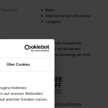
Passform
Basic
Klassischer Schnitt Unisex
Langarm
Produktdetails
Rundhals-Ausschnitt
Ärmel mit Bündchen
trigema Schwinge am Arm
Über Cookies
Nachhaltigkeit
zugeschnittenes
en auf unseren Webseiten
auf welchen Geräten nutzen.
www.gk-info.eu/trigema