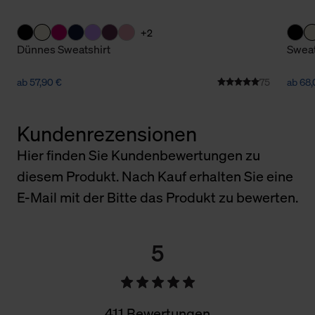
+2
Dünnes Sweatshirt
Sweat
ab 57,90 €
75
ab 68,
Kundenrezensionen
Hier finden Sie Kundenbewertungen zu
diesem Produkt. Nach Kauf erhalten Sie eine
E-Mail mit der Bitte das Produkt zu bewerten.
5
411 Bewertungen