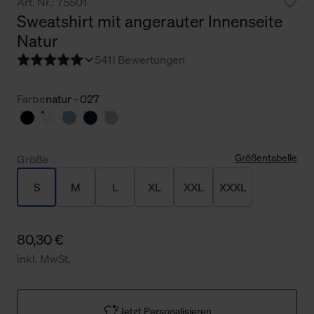
Art. Nr.: 75501
Sweatshirt mit angerauter Innenseite
Natur
5
411 Bewertungen
Farbe
natur - 027
Größentabelle
Größe
S
M
L
XL
XXL
XXXL
80,30 €
inkl. MwSt.
Jetzt Personalisieren