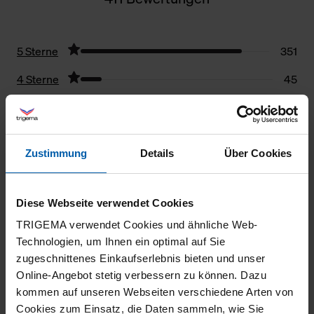
5 Sterne
351
4 Sterne
45
3 Sterne
7
2 Sterne
2
Zustimmung
Details
Über Cookies
1 Stern
6
Filter zurücksetzen
Diese Webseite verwendet Cookies
TRIGEMA verwendet Cookies und ähnliche Web-
22.07.2026
Technologien, um Ihnen ein optimal auf Sie
5
zugeschnittenes Einkaufserlebnis bieten und unser
Online-Angebot stetig verbessern zu können. Dazu
Wie gewohnt, super Qualität.
kommen auf unseren Webseiten verschiedene Arten von
Cookies zum Einsatz, die Daten sammeln, wie Sie