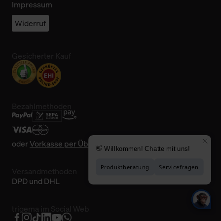
Impressum
Widerruf
Gesicherter Kauf
Bezahlmethoden
oder
Vorkasse per Überweisung
Versandmethoden
DPD und DHL
trigema im Social Web