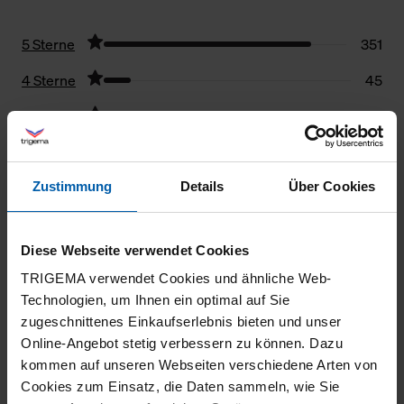
5 Sterne
351
4 Sterne
45
3 Sterne
7
2 Sterne
2
Zustimmung
Details
Über Cookies
1 Stern
6
Filter zurücksetzen
Diese Webseite verwendet Cookies
22.07.2026
TRIGEMA verwendet Cookies und ähnliche Web-
Technologien, um Ihnen ein optimal auf Sie
5
zugeschnittenes Einkaufserlebnis bieten und unser
Wie gewohnt, super Qualität.
Online-Angebot stetig verbessern zu können. Dazu
kommen auf unseren Webseiten verschiedene Arten von
Cookies zum Einsatz, die Daten sammeln, wie Sie