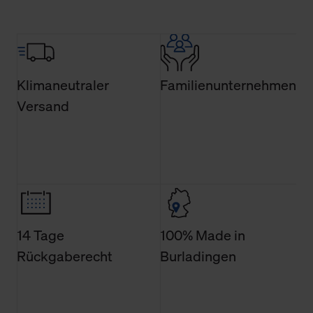
Einwilligung hat jedoch keine Auswirkung auf die
bisherigen Einstellungen und die damit verbundene
Verwendung der Cookies sowie die bis zum Zeitpunkt der
Änderung gesammelten Daten.
Klimaneutraler
Familienunternehmen
Weitere Informationen über Cookies und Web-
Versand
Technologien sowie die Nutzung Ihrer persönlichen Daten
finden Sie in unserer Datenschutzerklärung.
14 Tage
100% Made in
Rückgaberecht
Burladingen