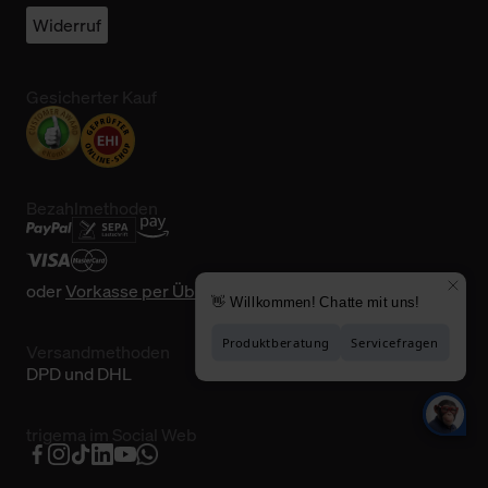
Widerruf
Gesicherter Kauf
Bezahlmethoden
oder
Vorkasse per Überweisung
Versandmethoden
DPD und DHL
trigema im Social Web