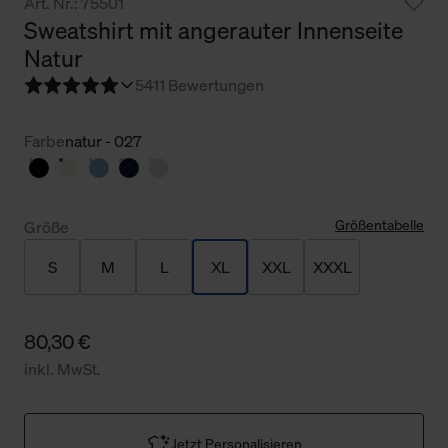
Art. Nr.: 75501
Sweatshirt mit angerauter Innenseite
Natur
5
411 Bewertungen
Farbe
natur - 027
Größentabelle
Größe
S
M
L
XL
XXL
XXXL
80,30 €
inkl. MwSt.
Jetzt Personalisieren