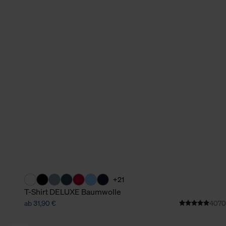
+21
T-Shirt DELUXE Baumwolle
ab 31,90 €
4070