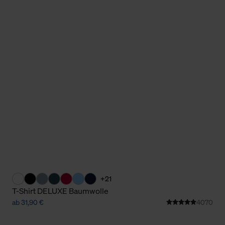
+21
T-Shirt DELUXE Baumwolle
ab 31,90 €
4070