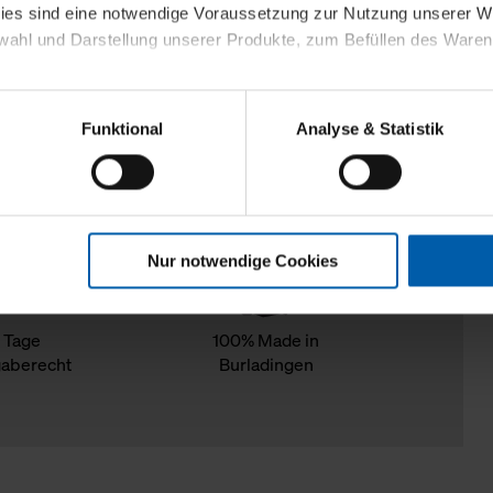
kies sind eine notwendige Voraussetzung zur Nutzung unserer
wahl und Darstellung unserer Produkte, zum Befüllen des Ware
sierter Angebote, Anzeigen und Inhalte aufgrund Ihres Nutzerverh
Funktional
Analyse & Statistik
stik- und Tracking-Zwecke zur Analyse und Optimierung unserer 
en. Diese übermitteln wir in anonymisierter Form an Dritte wie
 auch außerhalb unserer Webseiten ausgewählte Werbung anzeig
n", damit wir alle Cookies und Web-Technologien für Ihr personal
Nur notwendige Cookies
eweiligen Schaltflächen können Sie die Arten der Cookies selbst 
es mit einem Klick auf „Auswahl erlauben“ bestätigen. Fall Sie
wir lediglich die erwähnten technisch erforderlichen Cookies.
 Tage
100% Made in
aberecht
Burladingen
ahren Sie weiterführende Informationen über die jeweiligen Cooki
 Cookies“ können Sie allgemeine Informationen über Cookies 
llungen“ können Sie jederzeit Ihre Einwilligungserklärung anpass
die Nutzung der Webseite nicht erforderlich und kann jederzeit mit
Einwilligung hat jedoch keine Auswirkung auf die bisherigen Eins