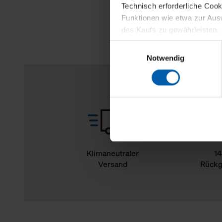
Technisch erforderliche Coo
Funktionen wie etwa zur Aus
des Kaufs zu gewährleisten.
Einwilligungsauswahl
Für die Darstellung personali
Notwendig
sowie für Marketing-, Stati
personenbezogene Information
Marketingpartner, um Ihnen
Klicken Sie auf "Alle erlaube
verwenden dürfen. Über die j
oder ablehnen möchten und di
erlauben möchten, verwenden 
Klimaneutraler
14
Versand
Rückg
Über den Reiter „Details“ erf
Verwendungszweck. Bei „Über
Menüpunkt „Datenschutzeinste
grundsätzlich freiwillig, für 
widerrufen. Der Widerruf der 