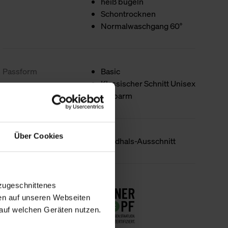
heiß bügeln
Schontrocknen
Normalwaschgang 60°
Passform
Basic
Klassischer Schnitt Unisex
Halbarm
Über Cookies
Produktdetails
Rundhals-Ausschnitt
Nachhaltigkeit
zugeschnittenes
en auf unseren Webseiten
auf welchen Geräten nutzen.