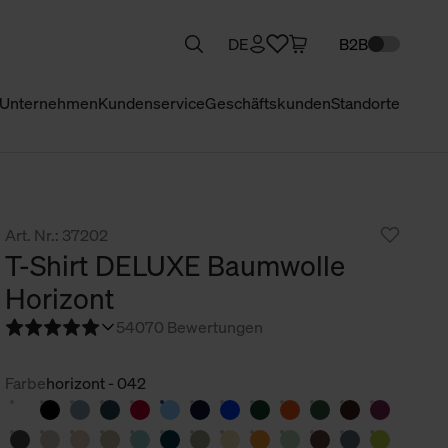
DE
B2B
Unternehmen
Kundenservice
Geschäftskunden
Standorte
Art. Nr.: 37202
T-Shirt DELUXE Baumwolle
Horizont
5
4070 Bewertungen
Farbe
horizont - 042