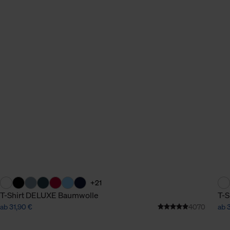
+21
T-Shirt DELUXE Baumwolle
T-S
ab 31,90 €
4070
ab 