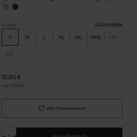
Größentabelle
Größe
S
M
L
XL
XXL
XXXL
4XL
5XL
31,90 €
inkl. MwSt.
Jetzt Personalisieren
In den Warenkorb