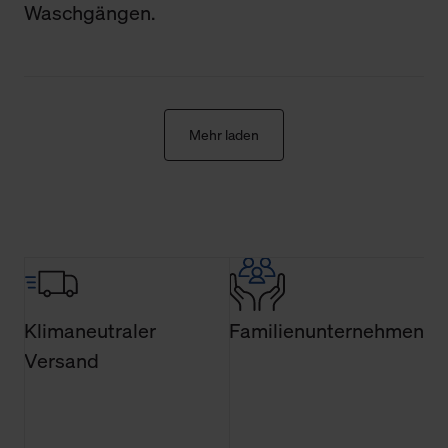
den Menüpunkt „Datenschutzeinstellungen“ können Sie
Waschgängen.
jederzeit Ihre Einwilligungserklärung anpassen. Ihre
Einwilligung ist grundsätzlich freiwillig, für die Nutzung
der Webseite nicht erforderlich und kann jederzeit mit
Wirkung für die Zukunft widerrufen. Der Widerruf der
Einwilligung hat jedoch keine Auswirkung auf die
Mehr laden
bisherigen Einstellungen und die damit verbundene
Verwendung der Cookies sowie die bis zum Zeitpunkt der
Änderung gesammelten Daten.
Weitere Informationen über Cookies und Web-
Technologien sowie die Nutzung Ihrer persönlichen Daten
finden Sie in unserer Datenschutzerklärung.
Klimaneutraler
Familienunternehmen
Versand