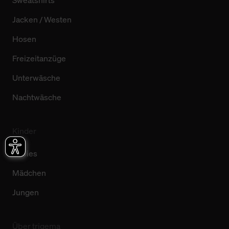
Jacken / Westen
Hosen
Freizeitanzüge
Unterwäsche
Nachtwäsche
Kinder
Babies
Mädchen
Jungen
Über trigema