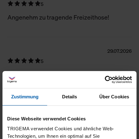
5
Angenehm zu tragende Freizeithose!
29.07.2026
5
Tolle Passform und Qualität.
Zustimmung
Details
Über Cookies
25.07.2026
5
Diese Webseite verwendet Cookies
TRIGEMA verwendet Cookies und ähnliche Web-
Schon passiert in erster Bewertung: lange
Technologien, um Ihnen ein optimal auf Sie