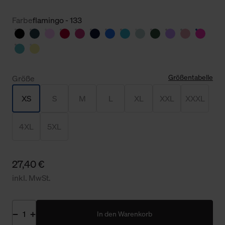
Farbe
flamingo - 133
Größentabelle
Größe
XS
S
M
L
XL
XXL
XXXL
4XL
5XL
27,40 €
inkl. MwSt.
In den Warenkorb