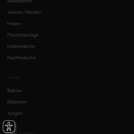
Sweatshirts
Jacken / Westen
Hosen
Freizeitanzüge
Unterwäsche
Nachtwäsche
Kinder
Babies
Mädchen
Jungen
Über trigema