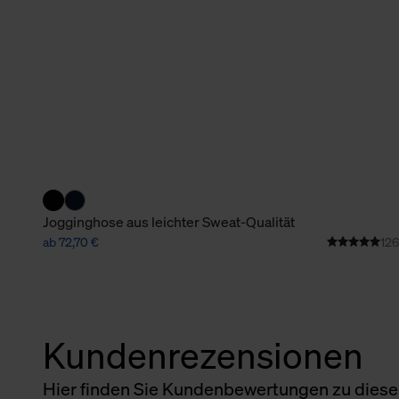
verbundene Verwendung der 
Weitere Informationen über C
unserer Datenschutzerklärun
Jogginghose aus leichter Sweat-Qualität
ab 72,70 €
126
Kundenrezensionen
Hier finden Sie Kundenbewertungen zu diesem