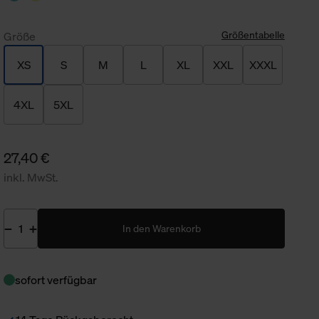
Größentabelle
Größe
XS
S
M
L
XL
XXL
XXXL
4XL
5XL
27,40 €
inkl. MwSt.
In den Warenkorb
sofort verfügbar