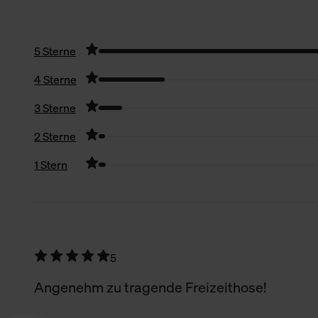
5 Sterne
4 Sterne
3 Sterne
2 Sterne
1 Stern
Filter zurücksetzen
5
Angenehm zu tragende Freizeithose!