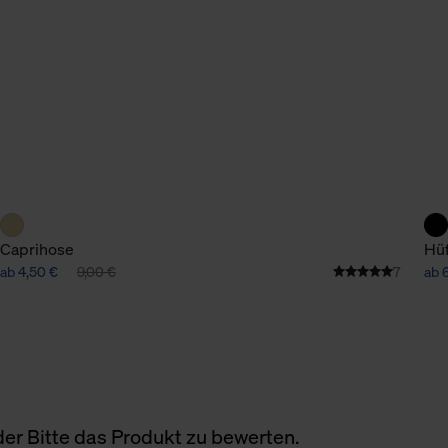
n Daten.
hen Daten finden Sie in
Caprihose
Hü
ab 4,50 €
9,00 €
7
ab 
er Bitte das Produkt zu bewerten.