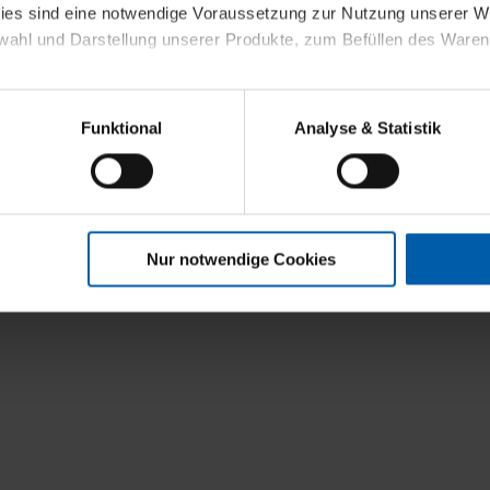
kies sind eine notwendige Voraussetzung zur Nutzung unserer
wahl und Darstellung unserer Produkte, zum Befüllen des Ware
sierter Angebote, Anzeigen und Inhalte aufgrund Ihres Nutzerverh
Funktional
Analyse & Statistik
stik- und Tracking-Zwecke zur Analyse und Optimierung unserer 
en. Diese übermitteln wir in anonymisierter Form an Dritte wie
 auch außerhalb unserer Webseiten ausgewählte Werbung anzeig
n", damit wir alle Cookies und Web-Technologien für Ihr personal
Nur notwendige Cookies
eweiligen Schaltflächen können Sie die Arten der Cookies selbst 
es mit einem Klick auf „Auswahl erlauben“ bestätigen. Fall Sie
wir lediglich die erwähnten technisch erforderlichen Cookies.
ahren Sie weiterführende Informationen über die jeweiligen Cooki
 Cookies“ können Sie allgemeine Informationen über Cookies 
llungen“ können Sie jederzeit Ihre Einwilligungserklärung anpass
die Nutzung der Webseite nicht erforderlich und kann jederzeit mit
Einwilligung hat jedoch keine Auswirkung auf die bisherigen Eins