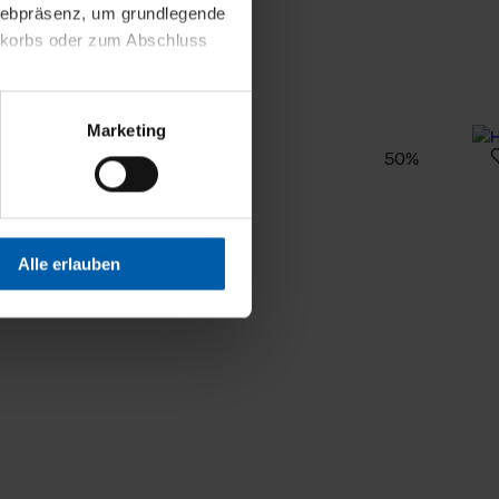
 Webpräsenz, um grundlegende
nkorbs oder zum Abschluss
altens und Ihres Profils
Marketing
Webpräsenz speichern wir
50%
 etwa unsere
en zu können.
isiertes Einkaufserlebnis
Alle erlauben
festlegen, die Sie erlauben
 nur die notwendigen Cookies
es und ihren
einsehen. Über den
en. Ihre Einwilligung ist
 Wirkung für die Zukunft
tellungen und die damit