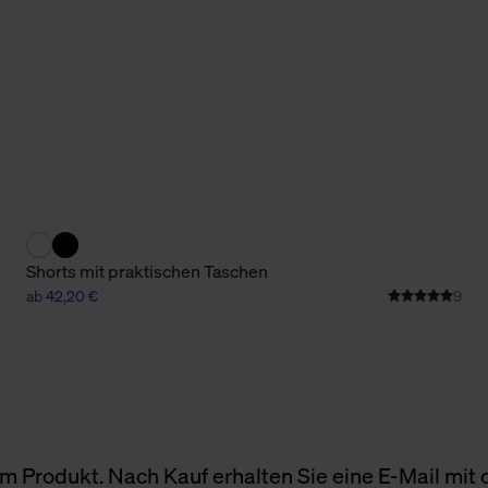
Cookies sowie die bis zum Zeitpunkt der Änderung gesammelte
ookies und Web-Technologien sowie die Nutzung Ihrer persönlic
g.
Shorts mit praktischen Taschen
ab 42,20 €
9
 Produkt. Nach Kauf erhalten Sie eine E-Mail mit d