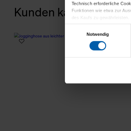
Technisch erforderliche Coo
Kunden kauften auch
Funktionen wie etwa zur Aus
des Kaufs zu gewährleisten.
Einwilligungsauswahl
Für die Darstellung personali
Notwendig
sowie für Marketing-, Stati
personenbezogene Information
Marketingpartner, um Ihnen
Klicken Sie auf "Alle erlaube
verwenden dürfen. Über die j
oder ablehnen möchten und di
erlauben möchten, verwenden 
Über den Reiter „Details“ erf
Verwendungszweck. Bei „Über
Menüpunkt „Datenschutzeinste
grundsätzlich freiwillig, für 
widerrufen. Der Widerruf der 