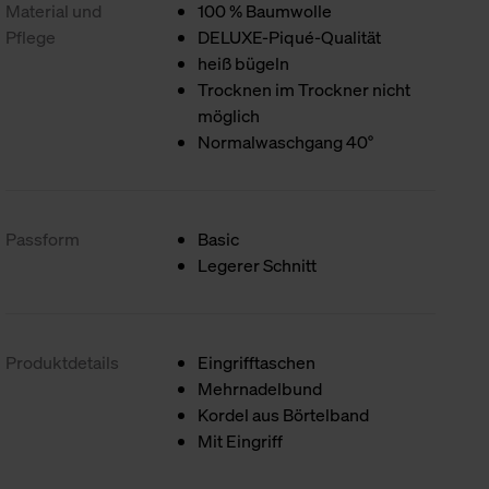
Material und
100 % Baumwolle
Pflege
DELUXE-Piqué-Qualität
heiß bügeln
Trocknen im Trockner nicht
möglich
Normalwaschgang 40°
Passform
Basic
Legerer Schnitt
Produktdetails
Eingrifftaschen
Mehrnadelbund
Kordel aus Börtelband
Mit Eingriff