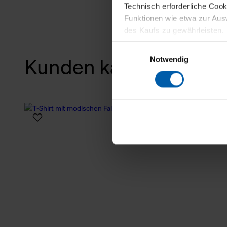
Technisch erforderliche Coo
Funktionen wie etwa zur Aus
des Kaufs zu gewährleisten.
Einwilligungsauswahl
Für die Darstellung personali
Kunden kauften auch
Notwendig
sowie für Marketing-, Stati
personenbezogene Information
Marketingpartner, um Ihnen
Klicken Sie auf "Alle erlaube
verwenden dürfen. Über die j
oder ablehnen möchten und di
erlauben möchten, verwenden 
Über den Reiter „Details“ erf
Verwendungszweck. Bei „Über
Menüpunkt „Datenschutzeinste
grundsätzlich freiwillig, für 
widerrufen. Der Widerruf der 