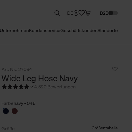
DE
B2B
Unternehmen
Kundenservice
Geschäftskunden
Standorte
Art. Nr.: 27094
Wide Leg Hose Navy
4.5
20 Bewertungen
Farbe
navy - 046
Größentabelle
Größe