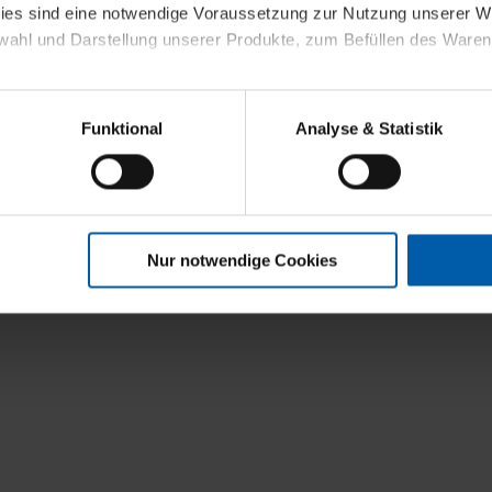
kies sind eine notwendige Voraussetzung zur Nutzung unserer
wahl und Darstellung unserer Produkte, zum Befüllen des Ware
sierter Angebote, Anzeigen und Inhalte aufgrund Ihres Nutzerverh
Funktional
Analyse & Statistik
stik- und Tracking-Zwecke zur Analyse und Optimierung unserer 
en. Diese übermitteln wir in anonymisierter Form an Dritte wie
 auch außerhalb unserer Webseiten ausgewählte Werbung anzeig
n", damit wir alle Cookies und Web-Technologien für Ihr personal
Nur notwendige Cookies
eweiligen Schaltflächen können Sie die Arten der Cookies selbst 
es mit einem Klick auf „Auswahl erlauben“ bestätigen. Fall Sie
wir lediglich die erwähnten technisch erforderlichen Cookies.
ahren Sie weiterführende Informationen über die jeweiligen Cooki
 Cookies“ können Sie allgemeine Informationen über Cookies 
llungen“ können Sie jederzeit Ihre Einwilligungserklärung anpass
die Nutzung der Webseite nicht erforderlich und kann jederzeit mit
Einwilligung hat jedoch keine Auswirkung auf die bisherigen Eins