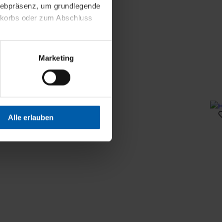
 Webpräsenz, um grundlegende
nkorbs oder zum Abschluss
altens und Ihres Profils
Marketing
Webpräsenz speichern wir
 etwa unsere
en zu können.
isiertes Einkaufserlebnis
Alle erlauben
festlegen, die Sie erlauben
 nur die notwendigen Cookies
es und ihren
einsehen. Über den
en. Ihre Einwilligung ist
 Wirkung für die Zukunft
tellungen und die damit