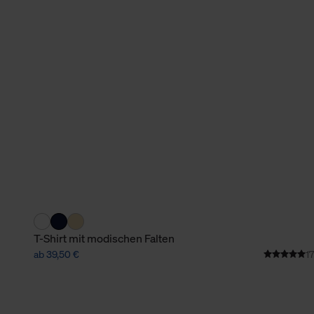
verbundene Verwendung der 
Weitere Informationen über C
unserer Datenschutzerklärun
T-Shirt mit modischen Falten
ab 39,50 €
17