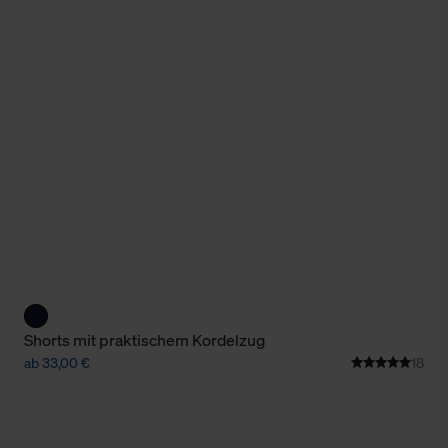
Cookies sowie die bis zum Zeitpunkt der Änderung gesammelte
ookies und Web-Technologien sowie die Nutzung Ihrer persönlic
g.
Shorts mit praktischem Kordelzug
ab 33,00 €
18