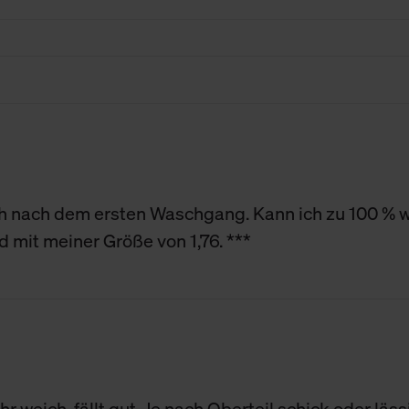
Cookies sowie die bis zum Zeitpunkt der Änderung gesammelte
ookies und Web-Technologien sowie die Nutzung Ihrer persönlic
g.
ch nach dem ersten Waschgang. Kann ich zu 100 % 
 mit meiner Größe von 1,76. ***
hr weich, fällt gut. Je nach Oberteil schick oder lä