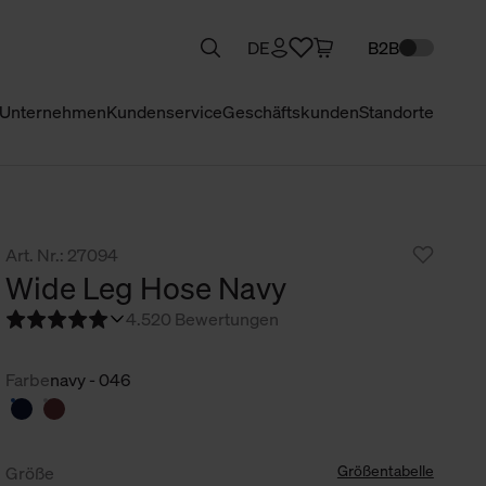
DE
B2B
Unternehmen
Kundenservice
Geschäftskunden
Standorte
Art. Nr.: 27094
Wide Leg Hose Navy
4.5
20 Bewertungen
Farbe
navy - 046
Größentabelle
Größe