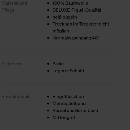
Material und
100 % Baumwolle
Pflege
DELUXE-Piqué-Qualität
heiß bügeln
Trocknen im Trockner nicht
möglich
Normalwaschgang 40°
Passform
Basic
Legerer Schnitt
Produktdetails
Eingrifftaschen
Mehrnadelbund
Kordel aus Börtelband
Mit Eingriff