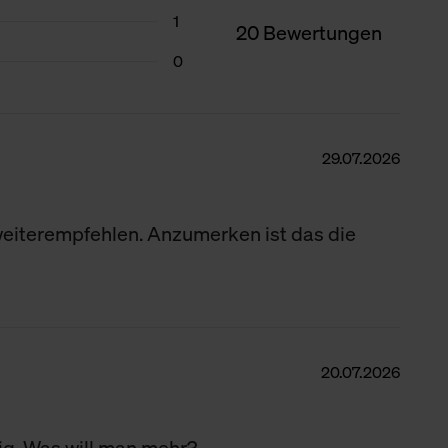
1
n Daten.
20 Bewertungen
0
hen Daten finden Sie in
29.07.2026
weiterempfehlen. Anzumerken ist das die
20.07.2026
ssig. Was will man mehr?