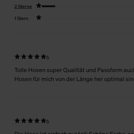
2 Sterne
verbundene Verwendung der 
1 Stern
Weitere Informationen über C
Filter zurücksetzen
unserer Datenschutzerklärun
5
Tolle Hosen super Qualität und Passform au
Hosen für mich von der Länge her optimal sind
5
Die Hose ist einfach nur toll: Schöne Farbe, se