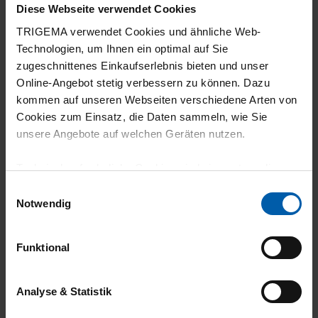
Diese Webseite verwendet Cookies
TRIGEMA verwendet Cookies und ähnliche Web-
20.07.2026
Technologien, um Ihnen ein optimal auf Sie
5
zugeschnittenes Einkaufserlebnis bieten und unser
Online-Angebot stetig verbessern zu können. Dazu
Habe ich eben gemacht.
kommen auf unseren Webseiten verschiedene Arten von
Cookies zum Einsatz, die Daten sammeln, wie Sie
unsere Angebote auf welchen Geräten nutzen.
Technisch erforderliche Cookies sind eine notwendige
04.07.2026
Voraussetzung zur Nutzung unserer Webpräsenz, um
Einwilligungsauswahl
5
grundlegende Funktionen wie etwa zur Auswahl und
Notwendig
Darstellung unserer Produkte, zum Befüllen des
sehr angenehm zu tragen
Warenkorbs oder zum Abschluss des Kaufs zu
Funktional
gewährleisten.
Für die Darstellung personalisierter Angebote, Anzeigen
Analyse & Statistik
03.07.2026
und Inhalte aufgrund Ihres Nutzerverhaltens und Ihres