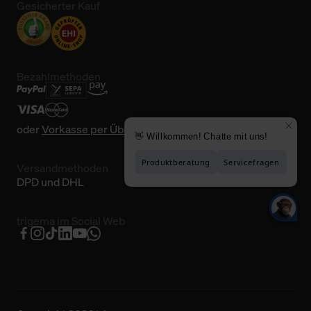
Gesicherter Kauf
Bezahlmethoden
oder
Vorkasse per Überweisung
Versandmethoden
DPD und DHL
trigema im Social Web