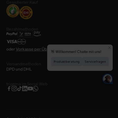
Gesicherter Kauf
Bezahlmethoden
oder
Vorkasse per Überweisung
Versandmethoden
DPD und DHL
trigema im Social Web