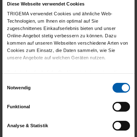
Diese Webseite verwendet Cookies
TRIGEMA verwendet Cookies und ähnliche Web-
20.07.2026
Technologien, um Ihnen ein optimal auf Sie
5
zugeschnittenes Einkaufserlebnis bieten und unser
Online-Angebot stetig verbessern zu können. Dazu
Habe ich eben gemacht.
kommen auf unseren Webseiten verschiedene Arten von
Cookies zum Einsatz, die Daten sammeln, wie Sie
unsere Angebote auf welchen Geräten nutzen.
Technisch erforderliche Cookies sind eine notwendige
04.07.2026
Voraussetzung zur Nutzung unserer Webpräsenz, um
Einwilligungsauswahl
5
grundlegende Funktionen wie etwa zur Auswahl und
Notwendig
Darstellung unserer Produkte, zum Befüllen des
sehr angenehm zu tragen
Warenkorbs oder zum Abschluss des Kaufs zu
Funktional
gewährleisten.
Für die Darstellung personalisierter Angebote, Anzeigen
Analyse & Statistik
03.07.2026
und Inhalte aufgrund Ihres Nutzerverhaltens und Ihres