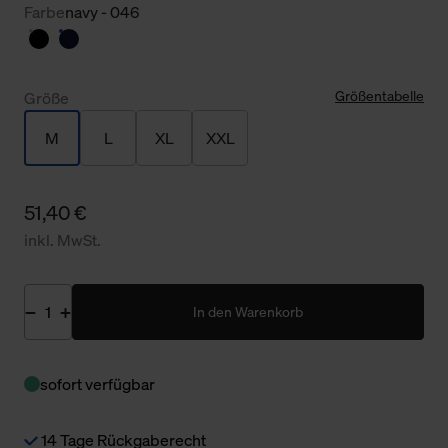
Farbe
navy - 046
Größentabelle
Größe
M
L
XL
XXL
51,40 €
inkl. MwSt.
In den Warenkorb
sofort verfügbar
14 Tage Rückgaberecht