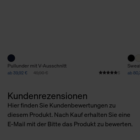
Pullunder mit V-Ausschnitt
Sweat
ab 39,92 €
49,90 €
6
ab 80,
Kundenrezensionen
Hier finden Sie Kundenbewertungen zu
diesem Produkt. Nach Kauf erhalten Sie eine
E-Mail mit der Bitte das Produkt zu bewerten.