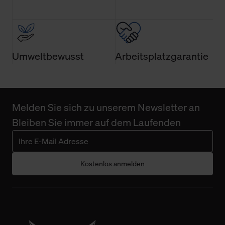
Wirkung für die Zukunft widerrufen. Der Widerruf der
Einwilligung hat jedoch keine Auswirkung auf die
bisherigen Einstellungen und die damit verbundene
Verwendung der Cookies sowie die bis zum Zeitpunkt der
Änderung gesammelten Daten.
Umweltbewusst
Arbeitsplatzgarantie
Weitere Informationen über Cookies und Web-
Technologien sowie die Nutzung Ihrer persönlichen Daten
finden Sie in unserer Datenschutzerklärung.
Melden Sie sich zu unserem Newsletter an
Bleiben Sie immer auf dem Laufenden
Kostenlos anmelden