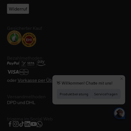
Widerruf
Gesicherter Kauf
Bezahlmethoden
oder
Vorkasse per Überweisung
Versandmethoden
DPD und DHL
trigema im Social Web