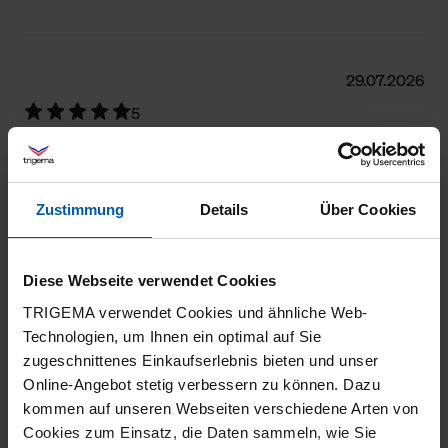
29.07.2026
5
Das Produkt entspricht voll den Erwartungen.
Zustimmung
Details
Über Cookies
22.07.2026
Diese Webseite verwendet Cookies
5
TRIGEMA verwendet Cookies und ähnliche Web-
Wie immer. Sehr gute Qualität.
Technologien, um Ihnen ein optimal auf Sie
zugeschnittenes Einkaufserlebnis bieten und unser
Online-Angebot stetig verbessern zu können. Dazu
kommen auf unseren Webseiten verschiedene Arten von
Cookies zum Einsatz, die Daten sammeln, wie Sie
18.07.2026