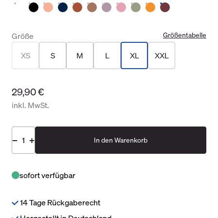
Größentabelle
Größe
XS
S
M
L
XL
XXL
29,90 €
inkl. MwSt.
In den Warenkorb
sofort verfügbar
14 Tage Rückgaberecht
Hergestellt in Deutschland