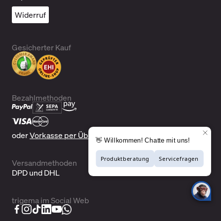
Widerruf
Gesicherter Kauf
Bezahlmethoden
oder
Vorkasse per Überweisung
Versandmethoden
DPD und DHL
trigema im Social Web