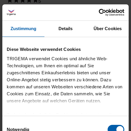
5
Tolles Tshirt alles echt top
Zustimmung
Details
Über Cookies
23.07.2026
Diese Webseite verwendet Cookies
5
TRIGEMA verwendet Cookies und ähnliche Web-
Passt ausgezeichnet. Für mich ein super
Technologien, um Ihnen ein optimal auf Sie
zugeschnittenes Einkaufserlebnis bieten und unser
Basic, seit vielen Jahren, von dem ich immer
Online-Angebot stetig verbessern zu können. Dazu
in weiß, blau und schwarz um die 20 Stück
kommen auf unseren Webseiten verschiedene Arten von
habe. Halten ewig.
Cookies zum Einsatz, die Daten sammeln, wie Sie
unsere Angebote auf welchen Geräten nutzen.
Technisch erforderliche Cookies sind eine notwendige
Voraussetzung zur Nutzung unserer Webpräsenz, um
Einwilligungsauswahl
16.07.2026
grundlegende Funktionen wie etwa zur Auswahl und
Notwendig