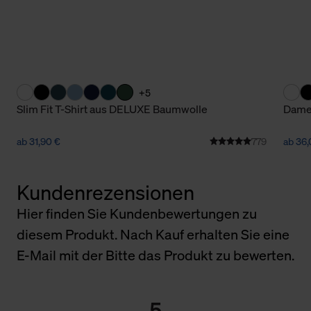
+5
Slim Fit T-Shirt aus DELUXE Baumwolle
Damen
ab 31,90 €
779
ab 36,
Kundenrezensionen
Hier finden Sie Kundenbewertungen zu
diesem Produkt. Nach Kauf erhalten Sie eine
E-Mail mit der Bitte das Produkt zu bewerten.
5