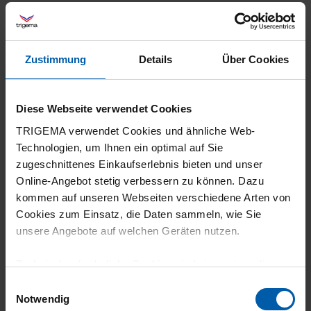
Tolles Tshirt alles echt top
Zustimmung
Details
Über Cookies
23.07.2026
Diese Webseite verwendet Cookies
5
TRIGEMA verwendet Cookies und ähnliche Web-
Passt ausgezeichnet. Für mich ein super
Technologien, um Ihnen ein optimal auf Sie
Basic, seit vielen Jahren, von dem ich immer
zugeschnittenes Einkaufserlebnis bieten und unser
in weiß, blau und schwarz um die 20 Stück
Online-Angebot stetig verbessern zu können. Dazu
kommen auf unseren Webseiten verschiedene Arten von
habe. Halten ewig.
Cookies zum Einsatz, die Daten sammeln, wie Sie
unsere Angebote auf welchen Geräten nutzen.
Technisch erforderliche Cookies sind eine notwendige
16.07.2026
Voraussetzung zur Nutzung unserer Webpräsenz, um
Einwilligungsauswahl
grundlegende Funktionen wie etwa zur Auswahl und
Notwendig
5