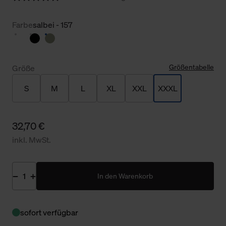
Farbe
salbei - 157
Größentabelle
Größe
S
M
L
XL
XXL
XXXL
32,70 €
inkl. MwSt.
In den Warenkorb
sofort verfügbar