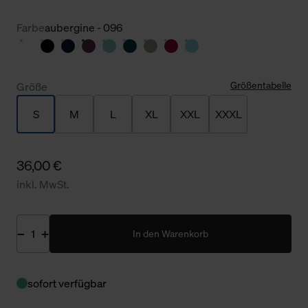
Farbe
aubergine - 096
Größentabelle
Größe
S
M
L
XL
XXL
XXXL
36,00 €
inkl. MwSt.
In den Warenkorb
sofort verfügbar