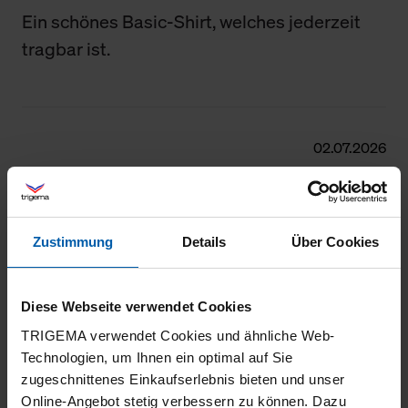
Ein schönes Basic-Shirt, welches jederzeit
tragbar ist.
02.07.2026
5
Alles Bestens
Zustimmung
Details
Über Cookies
Diese Webseite verwendet Cookies
27.06.2026
TRIGEMA verwendet Cookies und ähnliche Web-
5
Technologien, um Ihnen ein optimal auf Sie
zugeschnittenes Einkaufserlebnis bieten und unser
sehr gute Qualität
Online-Angebot stetig verbessern zu können. Dazu