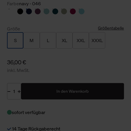
Farbe
navy - 046
Größentabelle
Größe
S
M
L
XL
XXL
XXXL
36,00 €
inkl. MwSt.
In den Warenkorb
sofort verfügbar
14 Tage Rückgaberecht