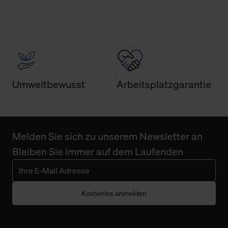
der Webseite nicht erforderlich und kann jederzeit mit
Wirkung für die Zukunft widerrufen. Der Widerruf der
Einwilligung hat jedoch keine Auswirkung auf die
bisherigen Einstellungen und die damit verbundene
Verwendung der Cookies sowie die bis zum Zeitpunkt der
Änderung gesammelten Daten.
Umweltbewusst
Arbeitsplatzgarantie
Weitere Informationen über Cookies und Web-
Technologien sowie die Nutzung Ihrer persönlichen Daten
finden Sie in unserer Datenschutzerklärung.
Melden Sie sich zu unserem Newsletter an
Bleiben Sie immer auf dem Laufenden
Kostenlos anmelden