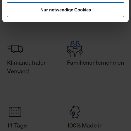
Werbung anzeigen zu können.
Mehr laden
Nur notwendige Cookies
Klicken Sie auf "Alle erlauben", damit wir alle Cookies
und Web-Technologien für Ihr personalisiertes
Einkaufserlebnis verwenden dürfen. Über die jeweiligen
Schaltflächen können Sie die Arten der Cookies selbst
festlegen, die Sie erlauben oder ablehnen möchten und
dies mit einem Klick auf „Auswahl erlauben“ bestätigen.
Fall Sie nur die notwendigen Cookies erlauben möchten,
Klimaneutraler
Familienunternehmen
verwenden wir lediglich die erwähnten technisch
Versand
erforderlichen Cookies.
Über den Reiter „Details“ erfahren Sie weiterführende
Informationen über die jeweiligen Cookies und ihren
Verwendungszweck. Bei „Über Cookies“ können Sie
allgemeine Informationen über Cookies einsehen. Über
den Menüpunkt „Datenschutzeinstellungen“ können Sie
jederzeit Ihre Einwilligungserklärung anpassen. Ihre
14 Tage
100% Made in
Einwilligung ist grundsätzlich freiwillig, für die Nutzung