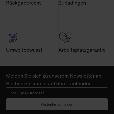
Rückgaberecht
Burladingen
der Webseite nicht erforderlich und kann jederzeit mit
Wirkung für die Zukunft widerrufen. Der Widerruf der
Einwilligung hat jedoch keine Auswirkung auf die
bisherigen Einstellungen und die damit verbundene
Verwendung der Cookies sowie die bis zum Zeitpunkt der
Änderung gesammelten Daten.
Weitere Informationen über Cookies und Web-
Umweltbewusst
Arbeitsplatzgarantie
Technologien sowie die Nutzung Ihrer persönlichen Daten
finden Sie in unserer Datenschutzerklärung.
Melden Sie sich zu unserem Newsletter an
Bleiben Sie immer auf dem Laufenden
Kostenlos anmelden