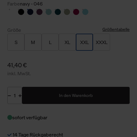
Farbe
navy - 046
Größentabelle
Größe
S
M
L
XL
XXL
XXXL
41,40 €
inkl. MwSt.
In den Warenkorb
sofort verfügbar
14 Tage Rückgaberecht