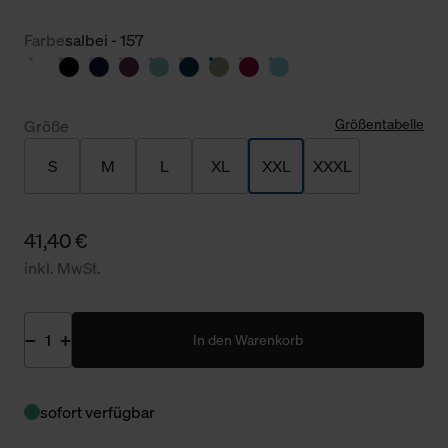
Farbe
salbei - 157
Größentabelle
Größe
S
M
L
XL
XXL
XXXL
41,40 €
inkl. MwSt.
In den Warenkorb
sofort verfügbar