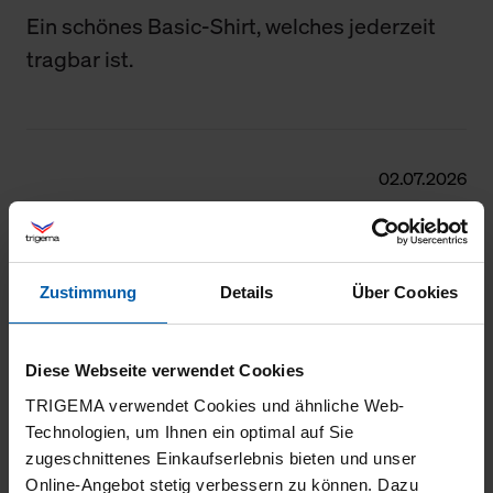
Ein schönes Basic-Shirt, welches jederzeit
tragbar ist.
02.07.2026
5
Alles Bestens
Zustimmung
Details
Über Cookies
Diese Webseite verwendet Cookies
27.06.2026
TRIGEMA verwendet Cookies und ähnliche Web-
5
Technologien, um Ihnen ein optimal auf Sie
zugeschnittenes Einkaufserlebnis bieten und unser
sehr gute Qualität
Online-Angebot stetig verbessern zu können. Dazu