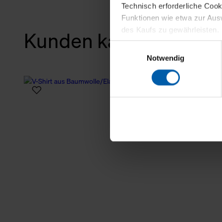
Technisch erforderliche Coo
Funktionen wie etwa zur Aus
des Kaufs zu gewährleisten.
Kunden kauften auch
Einwilligungsauswahl
Für die Darstellung personali
Notwendig
sowie für Marketing-, Stati
personenbezogene Information
Marketingpartner, um Ihnen
Klicken Sie auf "Alle erlaube
verwenden dürfen. Über die j
oder ablehnen möchten und di
erlauben möchten, verwenden 
Über den Reiter „Details“ erf
Verwendungszweck. Bei „Über
Menüpunkt „Datenschutzeinste
grundsätzlich freiwillig, für 
widerrufen. Der Widerruf der 