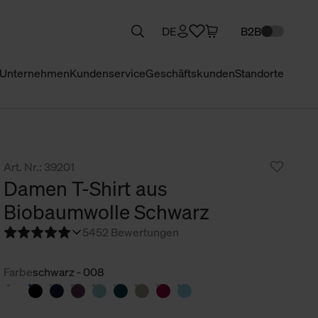
DE
B2B
Unternehmen
Kundenservice
Geschäftskunden
Standorte
Art. Nr.: 39201
Damen T-Shirt aus
Biobaumwolle Schwarz
5
452 Bewertungen
Farbe
schwarz - 008