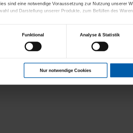
kies sind eine notwendige Voraussetzung zur Nutzung unserer
wahl und Darstellung unserer Produkte, zum Befüllen des Ware
sierter Angebote, Anzeigen und Inhalte aufgrund Ihres Nutzerverh
Funktional
Analyse & Statistik
stik- und Tracking-Zwecke zur Analyse und Optimierung unserer 
en. Diese übermitteln wir in anonymisierter Form an Dritte wie
 auch außerhalb unserer Webseiten ausgewählte Werbung anzeig
n", damit wir alle Cookies und Web-Technologien für Ihr personal
Nur notwendige Cookies
eweiligen Schaltflächen können Sie die Arten der Cookies selbst 
es mit einem Klick auf „Auswahl erlauben“ bestätigen. Fall Sie
wir lediglich die erwähnten technisch erforderlichen Cookies.
ahren Sie weiterführende Informationen über die jeweiligen Cooki
 Cookies“ können Sie allgemeine Informationen über Cookies 
llungen“ können Sie jederzeit Ihre Einwilligungserklärung anpass
die Nutzung der Webseite nicht erforderlich und kann jederzeit mit
Einwilligung hat jedoch keine Auswirkung auf die bisherigen Eins