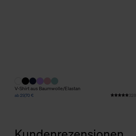
verbundene Verwendung der 
Weitere Informationen über C
unserer Datenschutzerklärun
V-Shirt aus Baumwolle/Elastan
ab 29,70 €
328
Kundenrezensionen