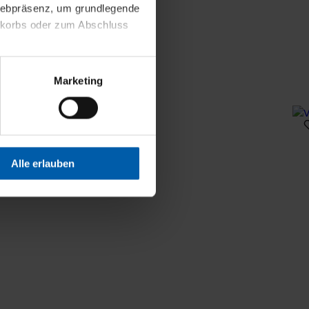
 Webpräsenz, um grundlegende
nkorbs oder zum Abschluss
altens und Ihres Profils
Marketing
Webpräsenz speichern wir
 etwa unsere
en zu können.
isiertes Einkaufserlebnis
Alle erlauben
festlegen, die Sie erlauben
 nur die notwendigen Cookies
es und ihren
einsehen. Über den
en. Ihre Einwilligung ist
 Wirkung für die Zukunft
tellungen und die damit