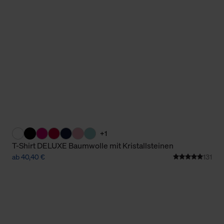
Cookies sowie die bis zum Zeitpunkt der Änderung gesammelte
ookies und Web-Technologien sowie die Nutzung Ihrer persönlic
g.
+1
T-Shirt DELUXE Baumwolle mit Kristallsteinen
ab 40,40 €
131