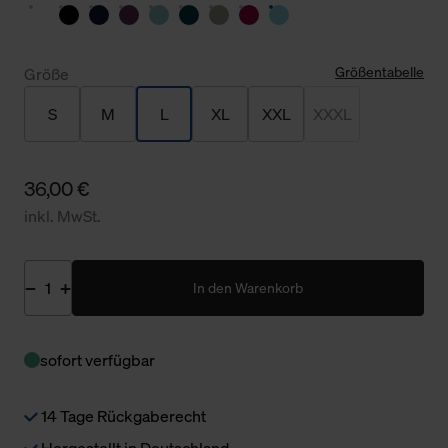
Größentabelle
Größe
S
M
L
XL
XXL
XXXL
36,00 €
inkl. MwSt.
In den Warenkorb
sofort verfügbar
14 Tage Rückgaberecht
Hergestellt in Deutschland