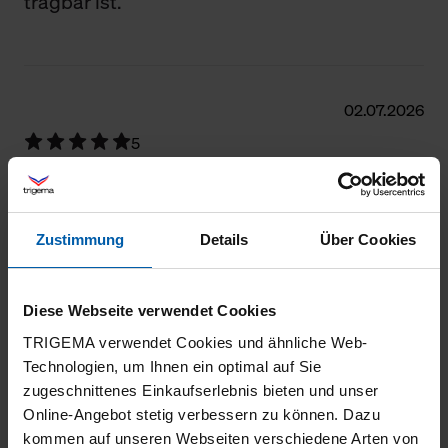
tragbar ist.
02.07.2026
5
Alles Bestens
Zustimmung
Details
Über Cookies
27.06.2026
Diese Webseite verwendet Cookies
5
TRIGEMA verwendet Cookies und ähnliche Web-
sehr gute Qualität
Technologien, um Ihnen ein optimal auf Sie
zugeschnittenes Einkaufserlebnis bieten und unser
Online-Angebot stetig verbessern zu können. Dazu
kommen auf unseren Webseiten verschiedene Arten von