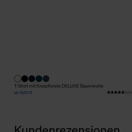
verbundene Verwendung der 
Weitere Informationen über C
unserer Datenschutzerklärun
T-Shirt mit Knopfleiste DELUXE Baumwolle
ab 41,00 €
509
Kundenrezensionen