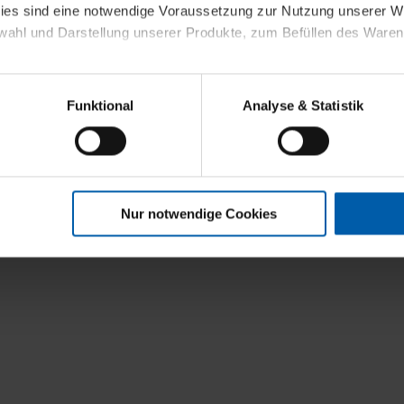
kies sind eine notwendige Voraussetzung zur Nutzung unserer
wahl und Darstellung unserer Produkte, zum Befüllen des Ware
sierter Angebote, Anzeigen und Inhalte aufgrund Ihres Nutzerverh
Funktional
Analyse & Statistik
stik- und Tracking-Zwecke zur Analyse und Optimierung unserer 
en. Diese übermitteln wir in anonymisierter Form an Dritte wie
 auch außerhalb unserer Webseiten ausgewählte Werbung anzeig
n", damit wir alle Cookies und Web-Technologien für Ihr personal
Nur notwendige Cookies
eweiligen Schaltflächen können Sie die Arten der Cookies selbst 
es mit einem Klick auf „Auswahl erlauben“ bestätigen. Fall Sie
wir lediglich die erwähnten technisch erforderlichen Cookies.
ahren Sie weiterführende Informationen über die jeweiligen Cooki
 Cookies“ können Sie allgemeine Informationen über Cookies 
llungen“ können Sie jederzeit Ihre Einwilligungserklärung anpass
die Nutzung der Webseite nicht erforderlich und kann jederzeit mit
Einwilligung hat jedoch keine Auswirkung auf die bisherigen Eins