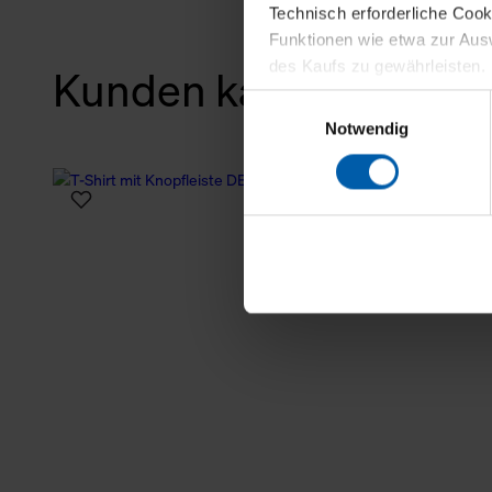
Technisch erforderliche Coo
Funktionen wie etwa zur Aus
des Kaufs zu gewährleisten.
Kunden kauften auch
Einwilligungsauswahl
Für die Darstellung personali
Notwendig
sowie für Marketing-, Stati
personenbezogene Information
Marketingpartner, um Ihnen
Klicken Sie auf "Alle erlaube
verwenden dürfen. Über die j
oder ablehnen möchten und di
erlauben möchten, verwenden 
Über den Reiter „Details“ erf
Verwendungszweck. Bei „Über
Menüpunkt „Datenschutzeinste
grundsätzlich freiwillig, für 
widerrufen. Der Widerruf der 