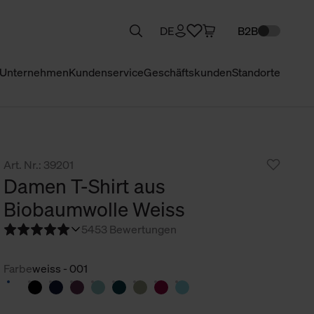
DE
B2B
Unternehmen
Kundenservice
Geschäftskunden
Standorte
Art. Nr.: 39201
Damen T-Shirt aus
Biobaumwolle Weiss
5
453 Bewertungen
Farbe
weiss - 001