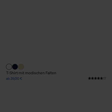
Cookies sowie die bis zum Zeitpunkt der Änderung gesammelte
ookies und Web-Technologien sowie die Nutzung Ihrer persönlic
g.
T-Shirt mit modischen Falten
ab 39,50 €
17