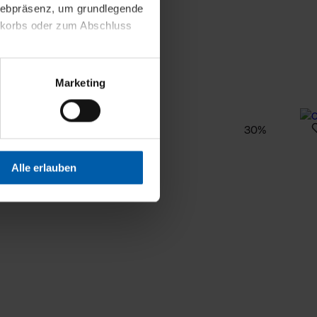
 Webpräsenz, um grundlegende
nkorbs oder zum Abschluss
altens und Ihres Profils
Marketing
Webpräsenz speichern wir
 etwa unsere
en zu können.
30%
isiertes Einkaufserlebnis
Alle erlauben
festlegen, die Sie erlauben
 nur die notwendigen Cookies
es und ihren
einsehen. Über den
en. Ihre Einwilligung ist
 Wirkung für die Zukunft
tellungen und die damit