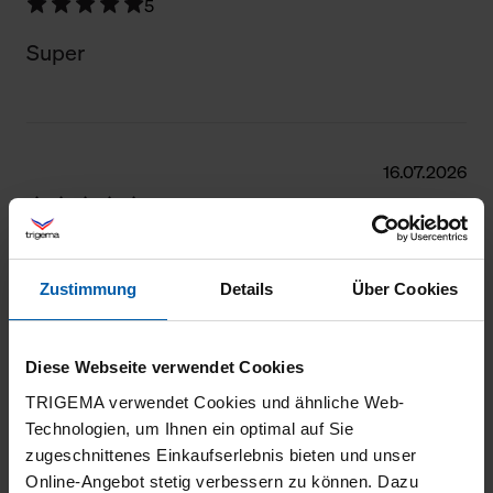
5
Super
16.07.2026
5
Ein schönes Basic-Shirt, welches jederzeit
tragbar ist.
Zustimmung
Details
Über Cookies
Diese Webseite verwendet Cookies
TRIGEMA verwendet Cookies und ähnliche Web-
02.07.2026
Technologien, um Ihnen ein optimal auf Sie
5
zugeschnittenes Einkaufserlebnis bieten und unser
Online-Angebot stetig verbessern zu können. Dazu
Alles Bestens