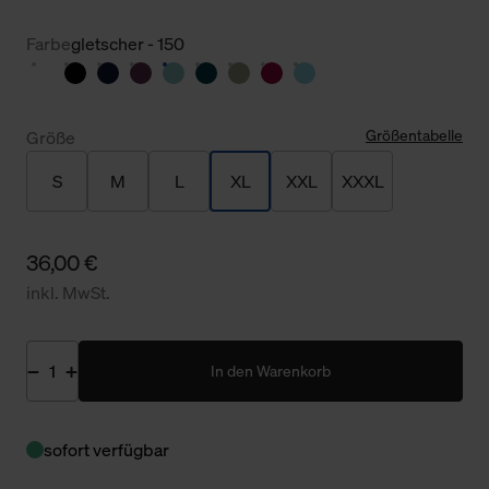
Farbe
gletscher - 150
Größentabelle
Größe
S
M
L
XL
XXL
XXXL
36,00 €
inkl. MwSt.
In den Warenkorb
sofort verfügbar